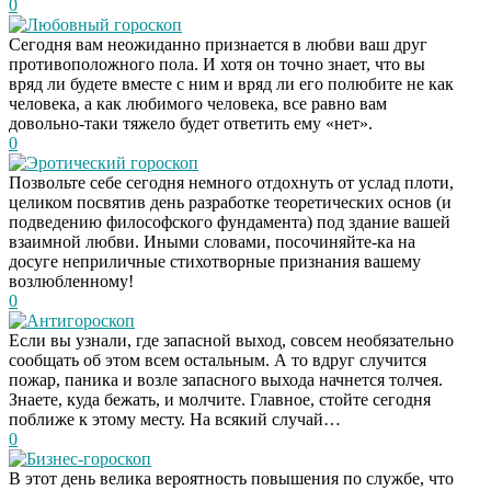
0
Любовный гороскоп
Сегодня вам неожиданно признается в любви ваш друг
противоположного пола. И хотя он точно знает, что вы
вряд ли будете вместе с ним и вряд ли его полюбите не как
человека, а как любимого человека, все равно вам
довольно-таки тяжело будет ответить ему «нет».
0
Эротический гороскоп
Позвольте себе сегодня немного отдохнуть от услад плоти,
целиком посвятив день разработке теоретических основ (и
подведению философского фундамента) под здание вашей
взаимной любви. Иными словами, посочиняйте-ка на
досуге неприличные стихотворные признания вашему
возлюбленному!
0
Антигороскоп
Если вы узнали, где запасной выход, совсем необязательно
сообщать об этом всем остальным. А то вдруг случится
пожар, паника и возле запасного выхода начнется толчея.
Знаете, куда бежать, и молчите. Главное, стойте сегодня
поближе к этому месту. На всякий случай…
0
Бизнес-гороскоп
В этот день велика вероятность повышения по службе, что