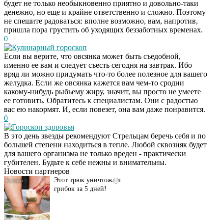
будет не только необыкновенно приятно и довольно-таки
денежно, но еще и крайне ответственно и сложно. Поэтому
не спешите радоваться: вполне возможно, вам, напротив,
пришла пора грустить об уходящих беззаботных временах.
0
Кулинарный гороскоп
Если вы верите, что овсянка может быть съедобной,
именно ее вам и следует съесть сегодня на завтрак. Ибо
вряд ли можно придумать что-то более полезное для вашего
желудка. Если же овсянка кажется вам чем-то сродни
какому-нибудь рыбьему жиру, значит, вы просто не умеете
ее готовить. Обратитесь к специалистам. Они с радостью
вас ею накормят. И, если повезет, она вам даже понравится.
0
Гороскоп здоровья
Даже самый
i
В это день звезды рекомендуют Стрельцам беречь себя и по
запущенный грибок
большей степени находиться в тепле. Любой сквозняк будет
исчезнет с корнем,
для вашего организма не только вреден - практически
если перед сном…
губителен. Будьте к себе нежны и внимательны.
Новости партнеров
Этот трюк уничтожает
i
грибок за 5 дней!