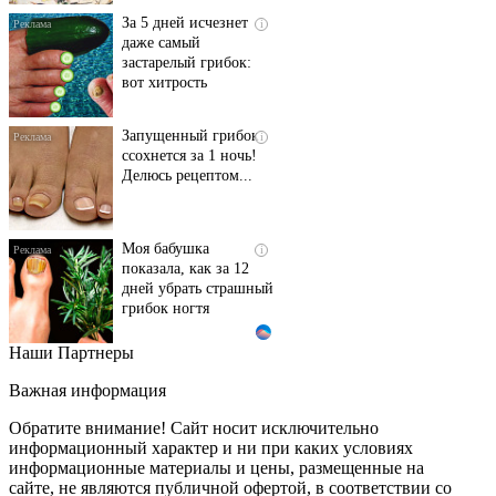
За 5 дней исчезнет
i
даже самый
застарелый грибок:
вот хитрость
Запущенный грибок
i
ссохнется за 1 ночь!
Делюсь рецептом...
Моя бабушка
i
показала, как за 12
дней убрать страшный
грибок ногтя
Наши Партнеры
Этот танец невесты
i
оставит вас без слов!
Важная информация
Пересмотрела 10 раз
Обратите внимание! Сайт носит исключительно
информационный характер и ни при каких условиях
информационные материалы и цены, размещенные на
Ролик длится пару
i
сайте, не являются публичной офертой, в соответствии со
секунд, но вы будете в