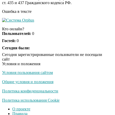
ст. 435 и 437 Гражданского кодекса РФ.
шоке от увиденного
Ошибка в тексте
Ролик из Омска: вы
i
будете смеяться долго
Кто онлайн?
Пользователей:
0
Гостей:
0
Ржу не переставая, это
Сегодня были:
i
видео пересмотришь
Сегодня зарегистрированные пользователи не посещали
не раз
сайт
Условия и положения
Условия пользования сайтом
Скрытая камера на
i
пляже Крыма: Что
Общие условия и положения
люди вытворяют, когда
их не видят...
Политика конфиденциальности
Ролик длится
Политика использования Cookie
i
несколько секунд, а
О проекте
смеяться вы будете
Правила
долго