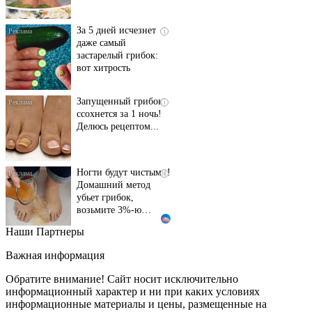
За 5 дней исчезнет
i
даже самый
застарелый грибок:
вот хитрость
Запущенный грибок
i
ссохнется за 1 ночь!
Делюсь рецептом...
Ногти будут чистыми!
i
Домашний метод
убьет грибок,
возьмите 3%-ю…
Наши Партнеры
Этот танец невесты
i
оставит вас без слов!
Важная информация
Пересмотрела 10 раз
Обратите внимание! Сайт носит исключительно
информационный характер и ни при каких условиях
информационные материалы и цены, размещенные на
Ролик длится пару
i