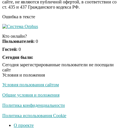
сайте, не являются публичной офертой, в соответствии со
секунд, но вы будете в
ст. 435 и 437 Гражданского кодекса РФ.
шоке от увиденного
Ошибка в тексте
Ролик из Омска: вы
i
будете смеяться долго
Кто онлайн?
Пользователей:
0
Гостей:
0
Ржу не переставая, это
Сегодня были:
i
видео пересмотришь
Сегодня зарегистрированные пользователи не посещали
не раз
сайт
Условия и положения
Условия пользования сайтом
Скрытая камера на
i
пляже Крыма: Что
Общие условия и положения
люди вытворяют, когда
их не видят...
Политика конфиденциальности
Ролик длится
Политика использования Cookie
i
несколько секунд, а
О проекте
смеяться вы будете