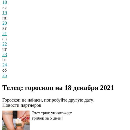
18
вс
19
пн
20
вт
21
ср
22
чт
23
пт
24
сб
25
Даже самый
i
запущенный грибок
Телец: гороскоп на 18 декабря 2021
исчезнет с корнем,
если перед сном…
Гороскоп не найден, попробуйте другую дату.
Новости партнеров
Этот трюк уничтожает
i
грибок за 5 дней!