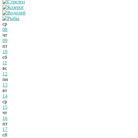
ср
08
чт
09
пт
10
сб
11
вс
12
пн
13
вт
14
ср
15
чт
16
пт
17
сб