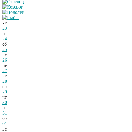
чт
23
пт
24
сб
25
вс
26
пн
27
вт
28
ср
29
чт
30
пт
31
сб
01
вс