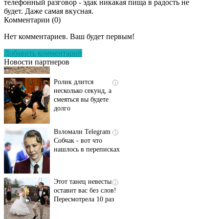
телефонный разговор - эдак никакая пища в радость не
будет. Даже самая вкусная.
Комментарии (
0
)
Скрытая камера на
i
пляже Крыма: Что
Нет комментариев. Ваш будет первым!
люди вытворяют, когда
их не видят...
Добавить комментарий
Новости партнеров
Ролик длится
i
несколько секунд, а
смеяться вы будете
долго
Взломали Telegram
i
Собчак - вот что
нашлось в переписках
Этот танец невесты
i
оставит вас без слов!
Пересмотрела 10 раз