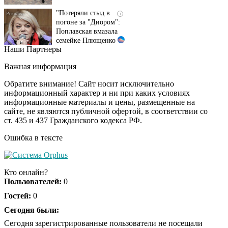
"Потеряли стыд в
i
погоне за "Диором":
Поплавская вмазала
семейке Плющенко
Наши Партнеры
Ржу не переставая, это
i
видео пересмотришь
Важная информация
не раз
Обратите внимание! Сайт носит исключительно
информационный характер и ни при каких условиях
информационные материалы и цены, размещенные на
Ролик длится пару
i
сайте, не являются публичной офертой, в соответствии со
секунд, но вы будете в
ст. 435 и 437 Гражданского кодекса РФ.
шоке от увиденного
Ошибка в тексте
Ролик из Омска: вы
i
будете смеяться долго
Кто онлайн?
Пользователей:
0
Гостей:
0
Королева вагона
Сегодня были:
i
отожгла! Видео не
Сегодня зарегистрированные пользователи не посещали
оставит равнодушным