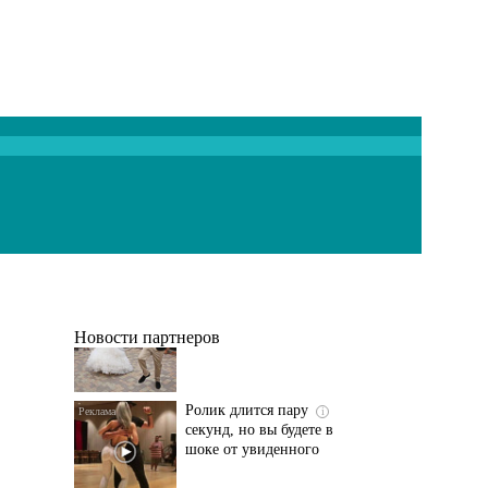
Этот танец невесты
i
оставит вас без слов!
Пересмотрела 10 раз
Новости партнеров
Ролик длится пару
i
секунд, но вы будете в
шоке от увиденного
Ролик из Омска: вы
i
будете смеяться долго