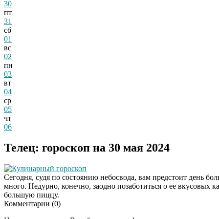
30
пт
31
сб
01
вс
02
пн
03
вт
04
ср
05
чт
06
Телец: гороскоп на 30 мая 2024
Кулинарный гороскоп
Сегодня, судя по состоянию небосвода, вам предстоит день бол
много. Недурно, конечно, заодно позаботиться о ее вкусовых к
большую пиццу.
Комментарии (
0
)