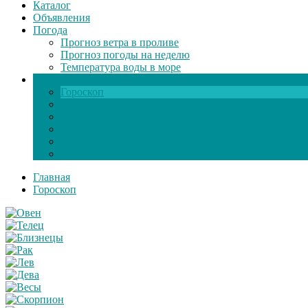
Каталог
Объявления
Погода
Прогноз ветра в проливе
Прогноз погоды на неделю
Температура воды в море
Инфо
Гороскоп
Поздравления
Игры онлайн
Общение
Автозапчасти
Экзамен по ПДД
Главная
Гороскоп