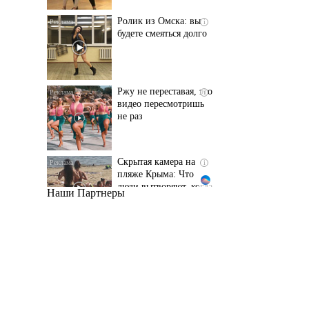
Ржу не переставая, это
i
видео пересмотришь
не раз
Скрытая камера на
i
пляже Крыма: Что
люди вытворяют, когда
их не видят...
Наши Партнеры
Ролик длится
i
несколько секунд, а
смеяться вы будете
долго
Королева вагона
i
отожгла! Видео не
оставит равнодушным