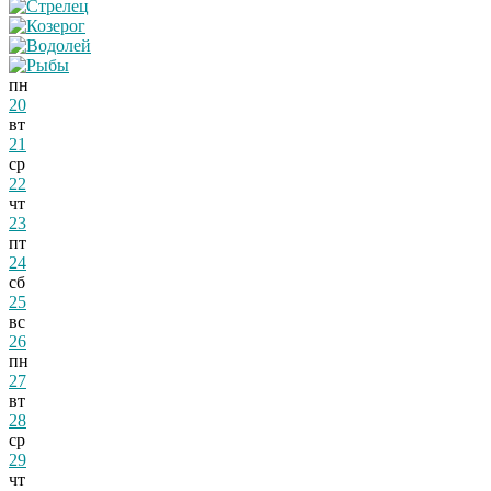
пн
20
вт
21
ср
22
чт
23
пт
24
сб
25
вс
26
пн
27
вт
28
ср
29
чт