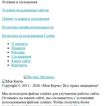
Условия и положения
Условия пользования сайтом
Скрытая камера на
i
пляже Крыма: Что
Общие условия и положения
люди вытворяют, когда
их не видят...
Политика конфиденциальности
Ролик длится
Политика использования Cookie
i
несколько секунд, а
О проекте
смеяться вы будете
Правила
долго
Реклама
Соглашения
Королева вагона
i
Карта сайта
отожгла! Видео не
Контакты
оставит равнодушным
Деньги придут
i
Copyright © 2013 - 2026 «Моя Керчь» Все права защищены!
раньше пенсии: кто в
2026 году получит
Мы используем файлы cookies для улучшения работы сайта.
выплаты досрочно
Оставаясь на нашем сайте, вы соглашаетесь с условиями
использования файлов cookies. Чтобы получить более