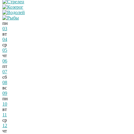
пн
03
вт
04
ср
05
чт
06
пт
07
сб
08
вс
09
пн
10
вт
11
ср
12
чт