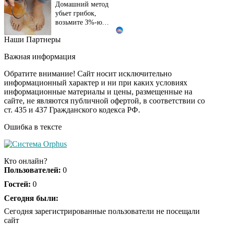
Домашний метод
убьет грибок,
возьмите 3%-ю…
Наши Партнеры
Этот танец невесты
i
оставит вас без слов!
Важная информация
Пересмотрела 10 раз
Обратите внимание! Сайт носит исключительно
информационный характер и ни при каких условиях
информационные материалы и цены, размещенные на
Ролик длится пару
i
сайте, не являются публичной офертой, в соответствии со
секунд, но вы будете в
ст. 435 и 437 Гражданского кодекса РФ.
шоке от увиденного
Ошибка в тексте
Ролик из Омска: вы
i
будете смеяться долго
Кто онлайн?
Пользователей:
0
Гостей:
0
Ржу не переставая, это
Сегодня были:
i
видео пересмотришь
Сегодня зарегистрированные пользователи не посещали
не раз
сайт