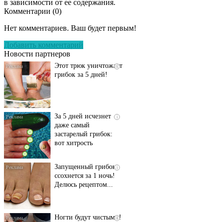
в зависимости от ее содержания.
Комментарии (
0
)
Даже самый
i
запущенный грибок
Нет комментариев. Ваш будет первым!
исчезнет с корнем,
если перед сном…
Добавить комментарий
Новости партнеров
Этот трюк уничтожает
i
грибок за 5 дней!
За 5 дней исчезнет
i
даже самый
застарелый грибок:
вот хитрость
Запущенный грибок
i
ссохнется за 1 ночь!
Делюсь рецептом...
Ногти будут чистыми!
i