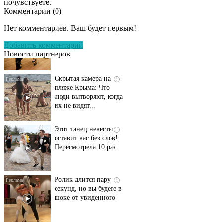
почувствуете.
Комментарии (
0
)
Ролик длится
i
несколько секунд, а
Нет комментариев. Ваш будет первым!
смеяться вы будете
долго
Добавить комментарий
Новости партнеров
Скрытая камера на
i
пляже Крыма: Что
люди вытворяют, когда
их не видят...
Этот танец невесты
i
оставит вас без слов!
Пересмотрела 10 раз
Ролик длится пару
i
секунд, но вы будете в
шоке от увиденного
Ржу не переставая, это
i