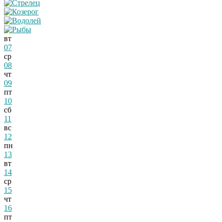
вт
07
ср
08
чт
09
пт
10
сб
11
вс
12
пн
13
вт
14
ср
15
чт
16
пт