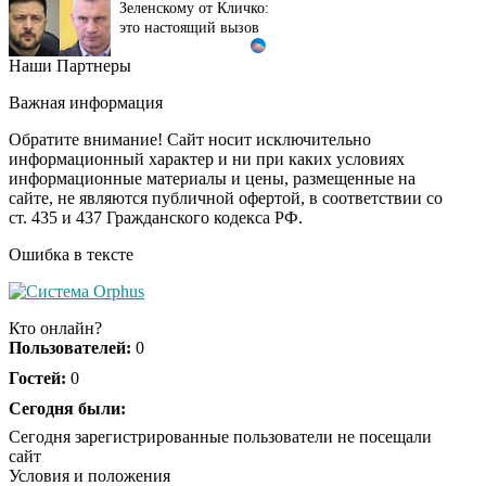
это настоящий вызов
Наши Партнеры
Ржу не переставая, это
i
видео пересмотришь
Важная информация
не раз
Обратите внимание! Сайт носит исключительно
информационный характер и ни при каких условиях
информационные материалы и цены, размещенные на
Ролик длится пару
i
сайте, не являются публичной офертой, в соответствии со
секунд, но вы будете в
ст. 435 и 437 Гражданского кодекса РФ.
шоке от увиденного
Ошибка в тексте
Ролик из Омска: вы
i
будете смеяться долго
Кто онлайн?
Пользователей:
0
Гостей:
0
Королева вагона
Сегодня были:
i
отожгла! Видео не
Сегодня зарегистрированные пользователи не посещали
оставит равнодушным
сайт
Условия и положения