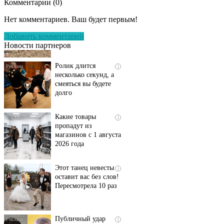
Комментарии (
0
)
Скрытая камера на
i
пляже Крыма: Что
Нет комментариев. Ваш будет первым!
люди вытворяют, когда
их не видят...
Добавить комментарий
Новости партнеров
Ролик длится
i
несколько секунд, а
смеяться вы будете
долго
Какие товары
i
пропадут из
магазинов с 1 августа
2026 года
Этот танец невесты
i
оставит вас без слов!
Пересмотрела 10 раз
Публичный удар
i
Зеленскому от Кличко: