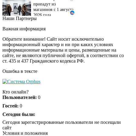
магазинов с 1 августа
2026 года
Наши Партнеры
Ржу не переставая, это
i
видео пересмотришь
Важная информация
не раз
Обратите внимание! Сайт носит исключительно
информационный характер и ни при каких условиях
информационные материалы и цены, размещенные на
Ролик из Омска: вы
i
сайте, не являются публичной офертой, в соответствии со
будете смеяться долго
ст. 435 и 437 Гражданского кодекса РФ.
Ошибка в тексте
Королева вагона
i
отожгла! Видео не
Кто онлайн?
оставит равнодушным
Пользователей:
0
Гостей:
0
Сегодня были:
Сегодня зарегистрированные пользователи не посещали
сайт
Условия и положения