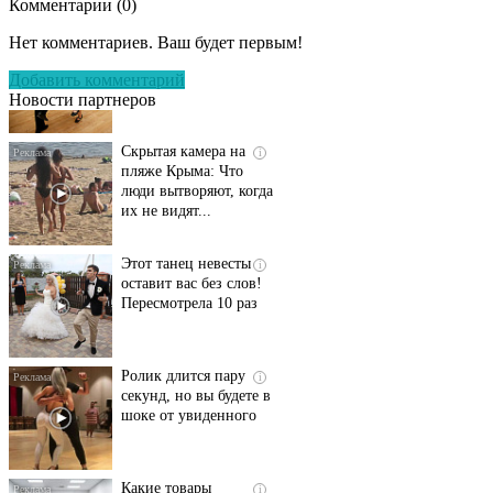
Комментарии (
0
)
Ролик длится
i
несколько секунд, а
Нет комментариев. Ваш будет первым!
смеяться вы будете
долго
Добавить комментарий
Новости партнеров
Скрытая камера на
i
пляже Крыма: Что
люди вытворяют, когда
их не видят...
Этот танец невесты
i
оставит вас без слов!
Пересмотрела 10 раз
Ролик длится пару
i
секунд, но вы будете в
шоке от увиденного
Какие товары
i
пропадут из