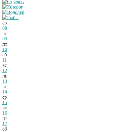
ср
08
чт
09
пт
10
сб
11
вс
12
пн
13
вт
14
ср
15
чт
16
пт
17
сб