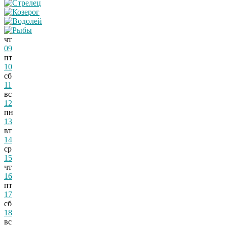
чт
09
пт
10
сб
11
вс
12
пн
13
вт
14
ср
15
чт
16
пт
17
сб
18
вс