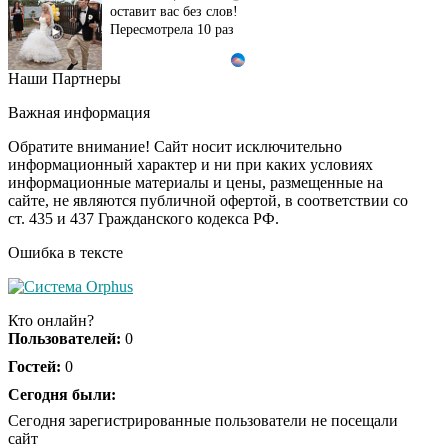
оставит вас без слов!
Пересмотрела 10 раз
Наши Партнеры
Ролик длится пару
i
секунд, но вы будете в
Важная информация
шоке от увиденного
Обратите внимание! Сайт носит исключительно
информационный характер и ни при каких условиях
информационные материалы и цены, размещенные на
Ролик из Омска: вы
i
сайте, не являются публичной офертой, в соответствии со
будете смеяться долго
ст. 435 и 437 Гражданского кодекса РФ.
Ошибка в тексте
Ржу не переставая, это
i
видео пересмотришь
Кто онлайн?
не раз
Пользователей:
0
Гостей:
0
Скрытая камера на
Сегодня были:
i
пляже Крыма: Что
Сегодня зарегистрированные пользователи не посещали
люди вытворяют, когда
сайт
их не видят...