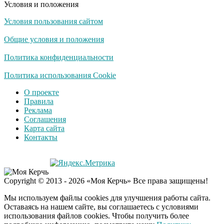
Условия и положения
Условия пользования сайтом
Ролик длится
i
несколько секунд, а
Общие условия и положения
смеяться вы будете
долго
Политика конфиденциальности
Королева вагона
Политика использования Cookie
i
отожгла! Видео не
О проекте
оставит равнодушным
Правила
Реклама
Соглашения
Экс-бойфренд дочери
i
Карта сайта
Борисовой душил ее
Контакты
из-за макарон
Забывший о
i
Copyright © 2013 - 2026 «Моя Керчь» Все права защищены!
патриотизме
Плющенко отправляет
Мы используем файлы cookies для улучшения работы сайта.
сына выступать за
Оставаясь на нашем сайте, вы соглашаетесь с условиями
Азербайджан
использования файлов cookies. Чтобы получить более