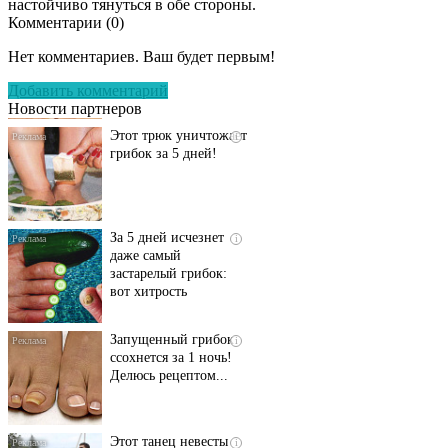
настойчиво тянуться в обе стороны.
Комментарии (
0
)
Даже самый
i
запущенный грибок
Нет комментариев. Ваш будет первым!
исчезнет с корнем,
если перед сном…
Добавить комментарий
Новости партнеров
Этот трюк уничтожает
i
грибок за 5 дней!
За 5 дней исчезнет
i
даже самый
застарелый грибок:
вот хитрость
Запущенный грибок
i
ссохнется за 1 ночь!
Делюсь рецептом...
Этот танец невесты
i