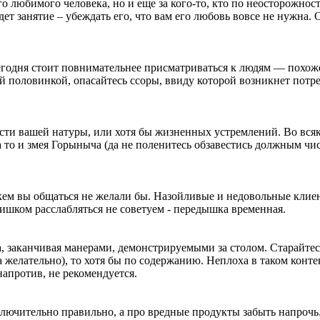
го любимого человека, но и еще за кого-то, кто по неосторожност
ет занятие – убеждать его, что вам его любовь вовсе не нужна. 
 сегодня стоит повнимательнее присматриваться к людям — похож
рой половинкой, опасайтесь ссоры, ввиду которой возникнет потр
ости вашей натуры, или хотя бы жизненных устремлений. Во вся
 а то и змея Горыныча (да не поленитесь обзавестись должным чи
 кем вы общаться не желали бы. Назойливые и недовольные клие
слишком расслабляться не советуем - передышка временная.
а, заканчивая манерами, демонстрируемыми за столом. Старайтес
а желательно), то хотя бы по содержанию. Неплоха в таком конте
 напротив, не рекомендуется.
ключительно правильно, а про вредные продукты забыть напрочь