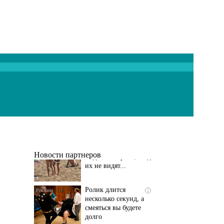
Скрытая камера на
i
пляже Крыма: Что
люди вытворяют, когда
их не видят...
Новости партнеров
Ролик длится
i
несколько секунд, а
смеяться вы будете
долго
Королева вагона
i
отожгла! Видео не