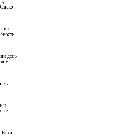
и,
Однако
е, он
ебность
кий день
слом
нты,
ь и
ксте
. Если