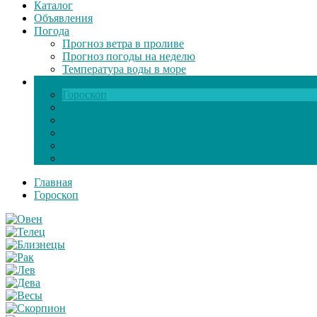
Каталог
Объявления
Погода
Прогноз ветра в проливе
Прогноз погоды на неделю
Температура воды в море
Инфо
Гороскоп
Поздравления
Игры онлайн
Общение
Автозапчасти
Экзамен по ПДД
Главная
Гороскоп