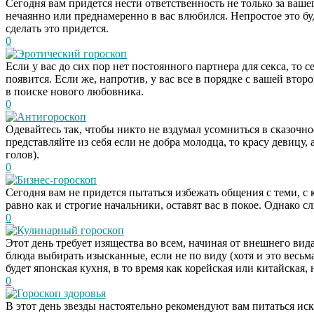
Сегодня вам придется нести ответственность не только за ваше
нечаянно или преднамеренно в вас влюбился. Непростое это буд
сделать это придется.
0
Эротический гороскоп
Если у вас до сих пор нет постоянного партнера для секса, то
появится. Если же, напротив, у вас все в порядке с вашей вто
в поиске нового любовника.
0
Антигороскоп
Одевайтесь так, чтобы никто не вздумал усомниться в сказочн
представляйте из себя если не добра молодца, то красу девицу,
голов).
0
Бизнес-гороскоп
Сегодня вам не придется пытаться избежать общения с теми, с
равно как и строгие начальники, оставят вас в покое. Однако 
0
Кулинарный гороскоп
Этот день требует изящества во всем, начиная от внешнего вид
блюда выбирать изысканные, если не по виду (хотя и это весьм
будет японская кухня, в то время как корейская или китайская,
0
Гороскоп здоровья
В этот день звезды настоятельно рекомендуют вам питаться ис