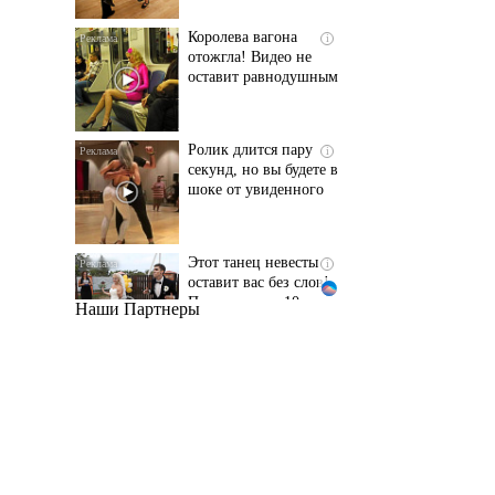
оставит равнодушным
Ролик длится пару
i
секунд, но вы будете в
шоке от увиденного
Этот танец невесты
i
оставит вас без слов!
Пересмотрела 10 раз
Наши Партнеры
Ржу не переставая, это
i
видео пересмотришь
не раз
Ролик из Омска: вы
i
будете смеяться долго