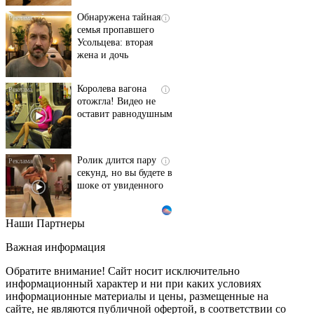
Обнаружена тайная
i
семья пропавшего
Усольцева: вторая
жена и дочь
Королева вагона
i
отожгла! Видео не
оставит равнодушным
Ролик длится пару
i
секунд, но вы будете в
шоке от увиденного
Наши Партнеры
Этот танец невесты
i
оставит вас без слов!
Важная информация
Пересмотрела 10 раз
Обратите внимание! Сайт носит исключительно
информационный характер и ни при каких условиях
информационные материалы и цены, размещенные на
Ржу не переставая, это
i
сайте, не являются публичной офертой, в соответствии со
видео пересмотришь