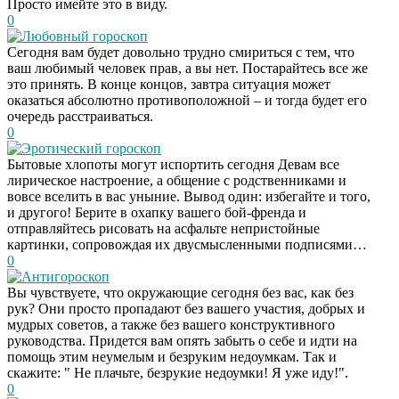
Просто имейте это в виду.
0
Любовный гороскоп
Сегодня вам будет довольно трудно смириться с тем, что
ваш любимый человек прав, а вы нет. Постарайтесь все же
это принять. В конце концов, завтра ситуация может
оказаться абсолютно противоположной – и тогда будет его
очередь расстраиваться.
0
Эротический гороскоп
Бытовые хлопоты могут испортить сегодня Девам все
лирическое настроение, а общение с родственниками и
вовсе вселить в вас уныние. Вывод один: избегайте и того,
и другого! Берите в охапку вашего бой-френда и
отправляйтесь рисовать на асфальте непристойные
картинки, сопровождая их двусмысленными подписями…
0
Антигороскоп
Вы чувствуете, что окружающие сегодня без вас, как без
рук? Они просто пропадают без вашего участия, добрых и
мудрых советов, а также без вашего конструктивного
руководства. Придется вам опять забыть о себе и идти на
помощь этим неумелым и безруким недоумкам. Так и
скажите: " Не плачьте, безрукие недоумки! Я уже иду!".
0