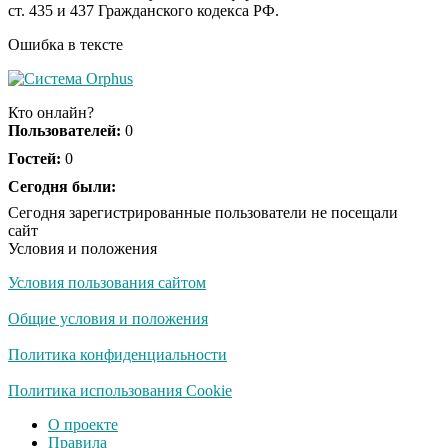
ст. 435 и 437 Гражданского кодекса РФ.
не раз
Ошибка в тексте
Ролик из Омска: вы
i
будете смеяться долго
Кто онлайн?
Пользователей:
0
Гостей:
0
Публичный удар
Сегодня были:
i
Зеленскому от Кличко:
Сегодня зарегистрированные пользователи не посещали
это настоящий вызов
сайт
Условия и положения
Условия пользования сайтом
"Потеряли стыд в
i
погоне за "Диором":
Общие условия и положения
Поплавская вмазала
семейке Плющенко
Политика конфиденциальности
Политика использования Cookie
О проекте
Правила