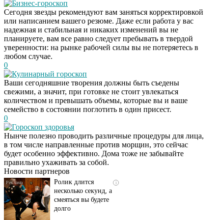
Бизнес-гороскоп
Сегодня звезды рекомендуют вам заняться корректировкой
или написанием вашего резюме. Даже если работа у вас
надежная и стабильная и никаких изменений вы не
планируете, вам все равно следует пребывать в твердой
уверенности: на рынке рабочей силы вы не потеряетесь в
любом случае.
0
Кулинарный гороскоп
Ваши сегодняшние творения должны быть съедены
свежими, а значит, при готовке не стоит увлекаться
количеством и превышать объемы, которые вы и ваше
семейство в состоянии поглотить в один присест.
0
Гороскоп здоровья
Скрытая камера на
i
Нынче полезно проводить различные процедуры для лица,
пляже Крыма: Что
в том числе направленные против морщин, это сейчас
люди вытворяют, когда
будет особенно эффективно. Дома тоже не забывайте
их не видят...
правильно ухаживать за собой.
Новости партнеров
Ролик длится
i
несколько секунд, а
смеяться вы будете
долго