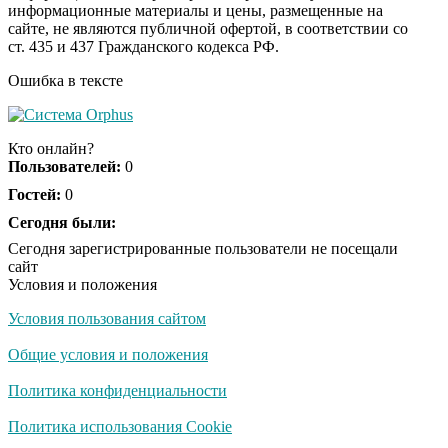
информационные материалы и цены, размещенные на
Ролик из Омска: вы
i
сайте, не являются публичной офертой, в соответствии со
будете смеяться долго
ст. 435 и 437 Гражданского кодекса РФ.
Ошибка в тексте
Какие товары
i
пропадут из
Кто онлайн?
магазинов с 1 августа
Пользователей:
0
2026 года
Гостей:
0
Обнаружена тайная
Сегодня были:
i
семья пропавшего
Сегодня зарегистрированные пользователи не посещали
Усольцева: вторая
сайт
жена и дочь
Условия и положения
Условия пользования сайтом
Общие условия и положения
Политика конфиденциальности
Политика использования Cookie