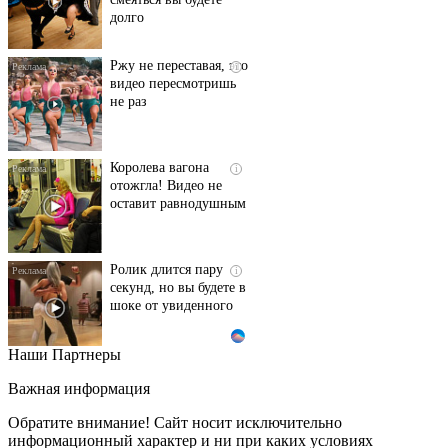
долго
Ржу не переставая, это
i
видео пересмотришь
не раз
Королева вагона
i
отожгла! Видео не
оставит равнодушным
Ролик длится пару
i
секунд, но вы будете в
шоке от увиденного
Наши Партнеры
Этот танец невесты
i
оставит вас без слов!
Важная информация
Пересмотрела 10 раз
Обратите внимание! Сайт носит исключительно
информационный характер и ни при каких условиях