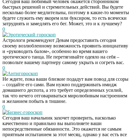
Сегодня ваш любимый человек окажется сторонником
быстрых решений и стремительных действий. Вы будете
несколько более медлительны, поэтому в какие-то моменты
будете служить ему якорем или буксиром, то есть всячески
затруднять и замедлять его бег. Может, это и к лучшему?
0
Эротический гороскоп
Астрологи рекомендуют Девам предоставить сегодня
своему возлюбленному возможность проявить инициативу
и «руководить балом», особенно во время вашего
эротического танца. Не перетягивайте одеяло на себя –
позвольте вашему партнеру самому укрыть и согреть вас.
0
Антигороскоп
Не ждите, пока ваши близкие подадут вам повод для ссоры
– создайте его сами. Вам нужно поддерживать имидж
домашнего деспота, а это требует определенных усилий,
так что нечего отговариваться миролюбивым настроением
и желанием побыть в тишине.
0
Бизнес-гороскоп
Сегодня ваш начальник захочет проверить, насколько
качественно и правильно вы выполняете ваши
непосредственные обязанности. Это окажется не самым
приятным испытанием за этот месяц, однако у вас есть все