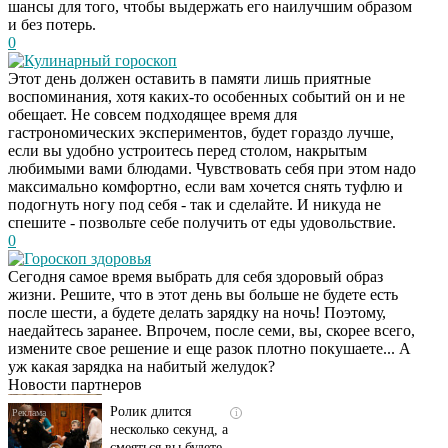
шансы для того, чтобы выдержать его наилучшим образом
и без потерь.
0
Кулинарный гороскоп
Этот день должен оставить в памяти лишь приятные
воспоминания, хотя каких-то особенных событий он и не
обещает. Не совсем подходящее время для
гастрономических экспериментов, будет гораздо лучше,
если вы удобно устроитесь перед столом, накрытым
любимыми вами блюдами. Чувствовать себя при этом надо
максимально комфортно, если вам хочется снять туфлю и
подогнуть ногу под себя - так и сделайте. И никуда не
спешите - позвольте себе получить от еды удовольствие.
0
Гороскоп здоровья
Сегодня самое время выбрать для себя здоровый образ
жизни. Решите, что в этот день вы больше не будете есть
Скрытая камера на
i
после шести, а будете делать зарядку на ночь! Поэтому,
пляже Крыма: Что
наедайтесь заранее. Впрочем, после семи, вы, скорее всего,
люди вытворяют, когда
измените свое решение и еще разок плотно покушаете... А
их не видят...
уж какая зарядка на набитый желудок?
Новости партнеров
Ролик длится
i
несколько секунд, а
смеяться вы будете