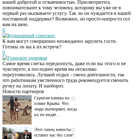
вашей добротой и отзывчивостью. Присмотритесь
повнимательнее к тому человеку, которому вы уже не в
первый раз оказываете услугу. Так ли он нуждается в вашей
постоянной поддержке? Возможно, он просто-напросто сел
вам на шею.
0
Кулинарный гороскоп
К вам могут совершенно неожиданно зарулить гости.
Готовы ли вы к их встрече?
0
Гороскоп здоровья
Самое время слегка передохнуть, даже если вы этого и не
Ролик длится
i
чувствуете, в последнее время вы несколько
несколько секунд, а
переутомились. Лучший отдых - смена деятельности, так
смеяться вы будете
что работникам умственного труда рекомендуется сменить
долго
ручку на лопату. И наоборот.
Новости партнеров
Скрытая камера на
i
пляже Крыма: Что
люди вытворяют, когда
их не видят...
Этот танец невесты
i
оставит вас без слов!