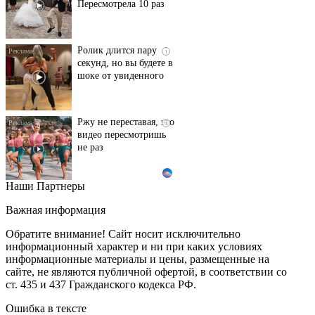
Пересмотрела 10 раз
Ролик длится пару
i
секунд, но вы будете в
шоке от увиденного
Ржу не переставая, это
i
видео пересмотришь
не раз
Наши Партнеры
Взломали Telegram
i
Собчак - вот что
Важная информация
нашлось в переписках
Обратите внимание! Сайт носит исключительно
информационный характер и ни при каких условиях
информационные материалы и цены, размещенные на
Ролик из Омска: вы
i
сайте, не являются публичной офертой, в соответствии со
будете смеяться долго
ст. 435 и 437 Гражданского кодекса РФ.
Ошибка в тексте