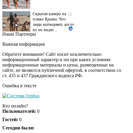
Скрытая камера на
i
пляже Крыма: Что
люди вытворяют, когда
их не видят...
Наши Партнеры
Ролик длится
i
несколько секунд, а
Важная информация
смеяться вы будете
долго
Обратите внимание! Сайт носит исключительно
информационный характер и ни при каких условиях
информационные материалы и цены, размещенные на
Королева вагона
i
сайте, не являются публичной офертой, в соответствии со
отожгла! Видео не
ст. 435 и 437 Гражданского кодекса РФ.
оставит равнодушным
Ошибка в тексте
Кто онлайн?
Пользователей:
0
Гостей:
0
Сегодня были: