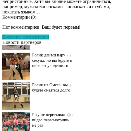
непристойные. Хотя вы вполне можете ограничиться,
например, мужскими сосками – поласкать их губами,
покатать языком…
Комментарии (
0
)
Этот танец невесты
i
оставит вас без слов!
Нет комментариев. Ваш будет первым!
Пересмотрела 10 раз
Добавить комментарий
Новости партнеров
Ролик длится пару
i
секунд, но вы будете в
шоке от увиденного
Ролик из Омска: вы
i
будете смеяться долго
Ржу не переставая, это
i
видео пересмотришь
не раз