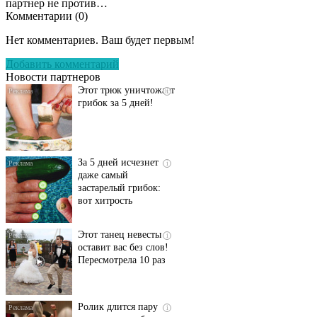
партнер не против…
Комментарии (
0
)
Даже самый
i
запущенный грибок
Нет комментариев. Ваш будет первым!
исчезнет с корнем,
если перед сном…
Добавить комментарий
Новости партнеров
Этот трюк уничтожает
i
грибок за 5 дней!
За 5 дней исчезнет
i
даже самый
застарелый грибок:
вот хитрость
Этот танец невесты
i
оставит вас без слов!
Пересмотрела 10 раз
Ролик длится пару
i