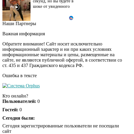
секунд, но вы будете в
шоке от увиденного
Наши Партнеры
Ролик из Омска: вы
i
будете смеяться долго
Важная информация
Обратите внимание! Сайт носит исключительно
информационный характер и ни при каких условиях
информационные материалы и цены, размещенные на
Ржу не переставая, это
i
сайте, не являются публичной офертой, в соответствии со
видео пересмотришь
ст. 435 и 437 Гражданского кодекса РФ.
не раз
Ошибка в тексте
Скрытая камера на
i
пляже Крыма: Что
Кто онлайн?
люди вытворяют, когда
Пользователей:
0
их не видят...
Гостей:
0
Ролик длится
Сегодня были:
i
несколько секунд, а
Сегодня зарегистрированные пользователи не посещали
смеяться вы будете
сайт
долго