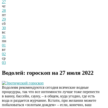
27
чт
28
пт
29
сб
30
вс
31
пн
01
вт
02
ср
03
Водолей: гороскоп на 27 июля 2022
Эротический гороскоп
Водолеям рекомендуются сегодня всяческие водные
процедуры, так что все интимности лучше тоже перенести
в ванну, бассейн, сауну, – в общем, куда угодно, где есть
вода и раздается журчание. Кстати, при желании можете
побаловаться «золотым дождем» – если, конечно, ваш