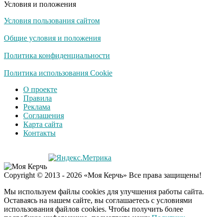
Условия и положения
Условия пользования сайтом
Королева вагона
i
отожгла! Видео не
Общие условия и положения
оставит равнодушным
Политика конфиденциальности
США — Южной
Политика использования Cookie
i
Корее: «Верни мне
О проекте
всё, что я подарил —
Правила
Patriot и THAAD»
Реклама
Соглашения
Экс-бойфренд дочери
i
Карта сайта
Борисовой душил ее
Контакты
из-за макарон
Забывший о
i
Copyright © 2013 - 2026 «Моя Керчь» Все права защищены!
патриотизме
Плющенко отправляет
Мы используем файлы cookies для улучшения работы сайта.
сына выступать за
Оставаясь на нашем сайте, вы соглашаетесь с условиями
Азербайджан
использования файлов cookies. Чтобы получить более