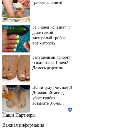
грибок за 5 дней!
За 5 дней исчезнет
i
даже самый
застарелый грибок:
вот хитрость
Запущенный грибок
i
ссохнется за 1 ночь!
Делюсь рецептом...
Ногти будут чистыми!
i
Домашний метод
убьет грибок,
возьмите 3%-ю…
Наши Партнеры
Этот танец невесты
i
оставит вас без слов!
Важная информация
Пересмотрела 10 раз