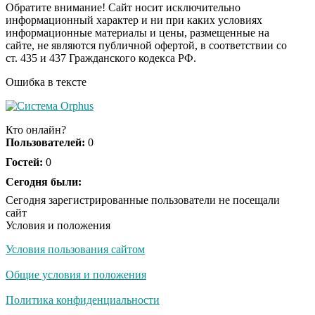
Обратите внимание! Сайт носит исключительно
информационный характер и ни при каких условиях
информационные материалы и цены, размещенные на
Ролик длится пару
i
сайте, не являются публичной офертой, в соответствии со
секунд, но вы будете в
ст. 435 и 437 Гражданского кодекса РФ.
шоке от увиденного
Ошибка в тексте
Ролик из Омска: вы
i
будете смеяться долго
Кто онлайн?
Пользователей:
0
Гостей:
0
Ржу не переставая, это
Сегодня были:
i
видео пересмотришь
Сегодня зарегистрированные пользователи не посещали
не раз
сайт
Условия и положения
Условия пользования сайтом
Скрытая камера на
i
пляже Крыма: Что
Общие условия и положения
люди вытворяют, когда
их не видят...
Политика конфиденциальности