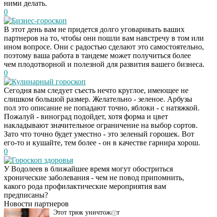
ними делать.
0
Бизнес-гороскоп
В этот день вам не придется долго уговаривать ваших
партнеров на то, чтобы они пошли вам навстречу в том или
ином вопросе. Они с радостью сделают это самостоятельно,
поэтому ваша работа в тандеме может получиться более
чем плодотворной и полезной для развития вашего бизнеса.
0
Кулинарный гороскоп
Сегодня вам следует съесть нечто круглое, имеющее не
слишком большой размер. Желательно - зеленое. Арбузы
пол это описание не попадают точно, яблоки - с натяжкой.
Пожалуй - виноград подойдет, хотя форма и цвет
накладывают значительное ограничение на выбор сортов.
Зато что точно будет уместно - это зеленый горошек. Вот
его-то и кушайте, тем более - он в качестве гарнира хорош.
0
Гороскоп здоровья
Даже самый
i
У Водолеев в ближайшее время могут обостриться
запущенный грибок
хронические заболевания - чем не повод припомнить,
исчезнет с корнем,
какого рода профилактические мероприятия вам
если перед сном…
предписаны?
Новости партнеров
Этот трюк уничтожает
i