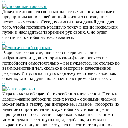
0
Любовный гороскоп
Доведите до логического конца все начинания, которые вы
предпринимали в вашей личной жизни за последние
несколько месяцев. Сегодня самый подходящий день для
того, чтобы поставить красивую точку в конце нескольких
путей и насладиться творением рук своих. Оно будет
стоить того, чтобы им наслаждаться.
0
Эротический гороскоп
Водолеям сегодня лучше всего не трогать своих
избранников и удовлетворить свои физиологические
потребности самостоятельно – вы нуждаетесь не столько во
взаимодействии тел, сколько в быстрой и качественной
разрядке. И пусть ваш путь к оргазму не столь сладок, как
обычно, зато на душе полегчает не в пример быстрее…
0
Антигороскоп
Игра в куклы обещает быть особенно интересной. Пусть вы
давным-давно забросили своих кукол - с живыми людьми
может быть в тысячу раз интереснее. Главное - побороть их
нелепое сопротивление тому, чтобы вы с ними играли.
Проще всего - обзавестись парочкой младенцев - с ними
можно делать все что угодно, и, вдобавок, их можно
вырастить, приучив ко всему, что вы считаете нужным с