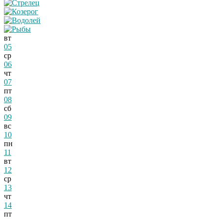
вт
05
ср
06
чт
07
пт
08
сб
09
вс
10
пн
11
вт
12
ср
13
чт
14
пт