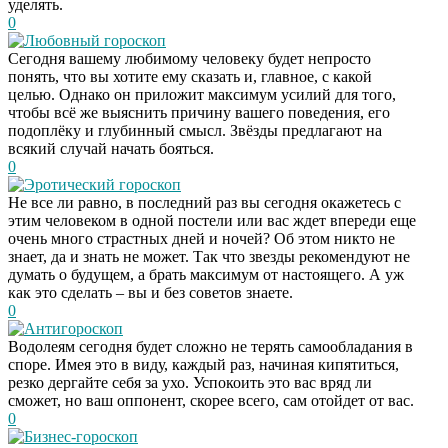
уделять.
0
Любовный гороскоп
Сегодня вашему любимому человеку будет непросто
понять, что вы хотите ему сказать и, главное, с какой
целью. Однако он приложит максимум усилий для того,
чтобы всё же выяснить причину вашего поведения, его
подоплёку и глубинный смысл. Звёзды предлагают на
всякий случай начать бояться.
0
Эротический гороскоп
Не все ли равно, в последний раз вы сегодня окажетесь с
этим человеком в одной постели или вас ждет впереди еще
очень много страстных дней и ночей? Об этом никто не
знает, да и знать не может. Так что звезды рекомендуют не
думать о будущем, а брать максимум от настоящего. А уж
как это сделать – вы и без советов знаете.
0
Антигороскоп
Водолеям сегодня будет сложно не терять самообладания в
споре. Имея это в виду, каждый раз, начиная кипятиться,
резко дергайте себя за ухо. Успокоить это вас вряд ли
сможет, но ваш оппонент, скорее всего, сам отойдет от вас.
0
Бизнес-гороскоп