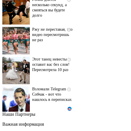
несколько секунд, а
смеяться вы будете
долго
Ржу не переставая, это
i
видео пересмотришь
не раз
Этот танец невесты
i
оставит вас без слов!
Пересмотрела 10 раз
Взломали Telegram
i
Собчак - вот что
нашлось в переписках
Наши Партнеры
Королева вагона
i
отожгла! Видео не
Важная информация
оставит равнодушным