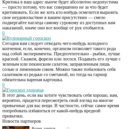
Критика в ваш адрес нынче будет абсолютно недопустима
— просто потому, что вас совершенно не за что будет
критиковать. Если же хоть кто-нибудь осмелится выразить
свое неудовольствие в вашем присутствии — смело
подвергайте наглеца самому суровому из доступных вам
наказаний, иначе они все вообще от рук отобьются.
0
Кулинарный гороскоп
Сегодня вам следует отведать чего-нибудь холодного
копчения, если, конечно, организм позволяет такого рода
над собой эксперименты. Предпочтительно - рыбки, лучше
красной. Скажем, форели или лосося. Подавать его лучше с
зеленым или пекинским салатом, заправленным лишь
солью и лимонным соком. Можно также побаловать себя
салатиком из редьки со сметаной, но тогда на гарнир
обязательна вареная картошка.
0
Гороскоп здоровья
В этот день, если вы хотите чувствовать себя хорошо, вам,
Скрытая камера на
i
вероятно, придется пересмотреть свой взгляд на многие
пляже Крыма: Что
привычные для вас вещи. В частности, сейчас самое время
люди вытворяют, когда
попробовать избавиться от какой-нибудь вредной
их не видят...
привычки.
Новости партнеров
Ролик длится
i