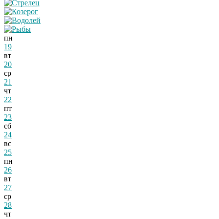
пн
19
вт
20
ср
21
чт
22
пт
23
сб
24
вс
25
пн
26
вт
27
ср
28
чт