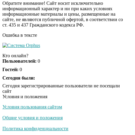
Обратите внимание! Сайт носит исключительно
информационный характер и ни при каких условиях
информационные материалы и цены, размещенные на
Почему вы не сможете
i
сайте, не являются публичной офертой, в соответствии со
вернуть в магазин
ст. 435 и 437 Гражданского кодекса РФ.
купленный телевизор
Ошибка в тексте
Ролик длится пару
i
секунд, но вы будете в
Кто онлайн?
шоке от увиденного
Пользователей:
0
Гостей:
0
Ролик из Омска: вы
Сегодня были:
i
будете смеяться долго
Сегодня зарегистрированные пользователи не посещали
сайт
Условия и положения
Условия пользования сайтом
Общие условия и положения
Политика конфиденциальности