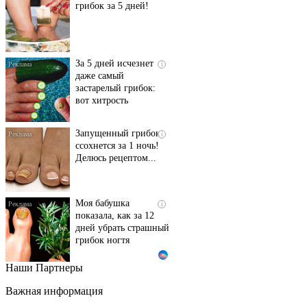
грибок за 5 дней!
За 5 дней исчезнет
i
даже самый
застарелый грибок:
вот хитрость
Запущенный грибок
i
ссохнется за 1 ночь!
Делюсь рецептом...
Моя бабушка
i
показала, как за 12
дней убрать страшный
грибок ногтя
Наши Партнеры
Этот танец невесты
i
оставит вас без слов!
Важная информация
Пересмотрела 10 раз