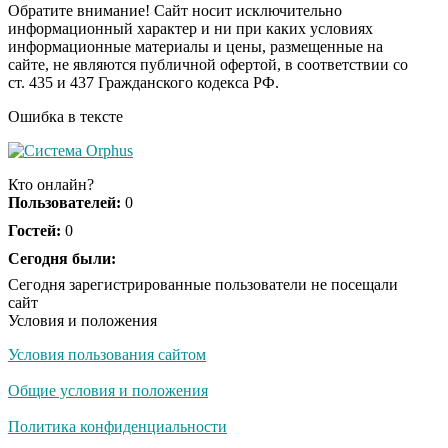
Обратите внимание! Сайт носит исключительно
информационный характер и ни при каких условиях
информационные материалы и цены, размещенные на
Ролик длится пару
i
сайте, не являются публичной офертой, в соответствии со
секунд, но вы будете в
ст. 435 и 437 Гражданского кодекса РФ.
шоке от увиденного
Ошибка в тексте
Ролик из Омска: вы
i
будете смеяться долго
Кто онлайн?
Пользователей:
0
Гостей:
0
Ржу не переставая, это
Сегодня были:
i
видео пересмотришь
Сегодня зарегистрированные пользователи не посещали
не раз
сайт
Условия и положения
Условия пользования сайтом
Скрытая камера на
i
пляже Крыма: Что
Общие условия и положения
люди вытворяют, когда
их не видят...
Политика конфиденциальности