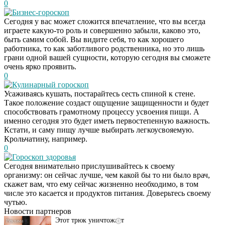
0
Бизнес-гороскоп
Сегодня у вас может сложится впечатление, что вы всегда
играете какую-то роль и совершенно забыли, каково это,
быть самим собой. Вы видите себя, то как хорошего
работника, то как заботливого родственника, но это лишь
грани одной вашей сущности, которую сегодня вы сможете
очень ярко проявить.
0
Кулинарный гороскоп
Усаживаясь кушать, постарайтесь сесть спиной к стене.
Такое положение создаст ощущение защищенности и будет
способствовать грамотному процессу усвоения пищи. А
именно сегодня это будет иметь первостепенную важность.
Кстати, и саму пищу лучше выбирать легкоусвояемую.
Крольчатину, например.
0
Гороскоп здоровья
Сегодня внимательно прислушивайтесь к своему
Даже самый
i
организму: он сейчас лучше, чем какой бы то ни было врач,
запущенный грибок
скажет вам, что ему сейчас жизненно необходимо, в том
исчезнет с корнем,
числе это касается и продуктов питания. Доверьтесь своему
если перед сном…
чутью.
Новости партнеров
Этот трюк уничтожает
i