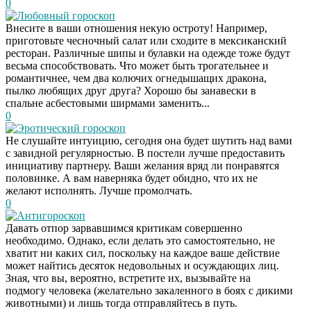
0
Любовный гороскоп
Внесите в ваши отношения некую остроту! Например,
приготовьте чесночный салат или сходите в мексиканский
ресторан. Различные шипы и булавки на одежде тоже будут
весьма способствовать. Что может быть трогательнее и
романтичнее, чем два колючих огнедышащих дракона,
пылко любящих друг друга? Хорошо бы занавески в
спальне асбестовыми ширмами заменить...
0
Эротический гороскоп
Не слушайте интуицию, сегодня она будет шутить над вами
с завидной регулярностью. В постели лучше предоставить
инициативу партнеру. Ваши желания вряд ли понравятся
половинке. А вам наверняка будет обидно, что их не
желают исполнять. Лучше промолчать.
0
Антигороскоп
Давать отпор зарвавшимся критикам совершенно
необходимо. Однако, если делать это самостоятельно, не
хватит ни каких сил, поскольку на каждое ваше действие
может найтись десяток недовольных и осуждающих лиц.
Зная, что вы, вероятно, встретите их, вызывайте на
подмогу человека (желательно закаленного в боях с дикими
животными) и лишь тогда отправляйтесь в путь.