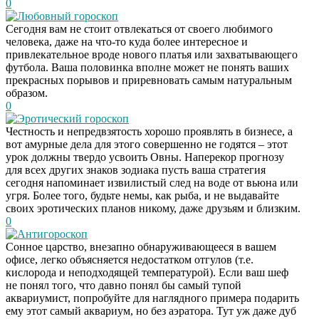
0
Любовный гороскоп
Сегодня вам не стоит отвлекаться от своего любимого
человека, даже на что-то куда более интересное и
привлекательное вроде нового платья или захватывающего
футбола. Ваша половинка вполне может не понять ваших
прекрасных порывов и приревновать самым натуральным
образом.
0
Эротический гороскоп
Честность и непредвзятость хорошо проявлять в бизнесе, а
вот амурные дела для этого совершенно не годятся – этот
урок должны твердо усвоить Овны. Наперекор прогнозу
для всех других знаков зодиака пусть ваша стратегия
сегодня напоминает извилистый след на воде от вьюна или
угря. Более того, будьте немы, как рыба, и не выдавайте
своих эротических планов никому, даже друзьям и близким.
0
Антигороскоп
Сонное царство, внезапно обнаруживающееся в вашем
офисе, легко объясняется недостатком отгулов (т.е.
кислорода и неподходящей температурой). Если ваш шеф
не понял того, что давно понял бы самый тупой
аквариумист, попробуйте для наглядного примера подарить
ему этот самый аквариум, но без аэратора. Тут уж даже дуб