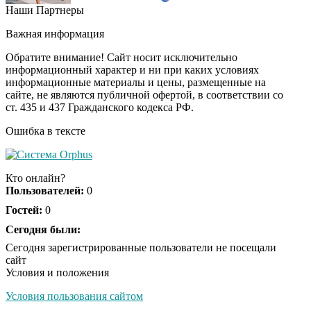
Наши Партнеры
"Потеряли стыд в
i
погоне за "Диором":
Важная информация
Поплавская вмазала
семейке Плющенко
Обратите внимание! Сайт носит исключительно
информационный характер и ни при каких условиях
информационные материалы и цены, размещенные на
Ролик из Омска: вы
i
сайте, не являются публичной офертой, в соответствии со
будете смеяться долго
ст. 435 и 437 Гражданского кодекса РФ.
Ошибка в тексте
Королева вагона
i
отожгла! Видео не
Кто онлайн?
оставит равнодушным
Пользователей:
0
Гостей:
0
Сегодня были:
Сегодня зарегистрированные пользователи не посещали
сайт
Условия и положения
Условия пользования сайтом