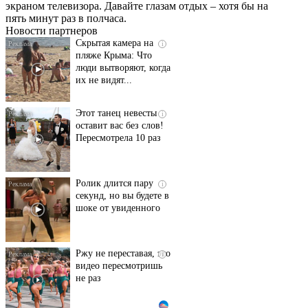
экраном телевизора. Давайте глазам отдых – хотя бы на
долго
пять минут раз в полчаса.
Новости партнеров
Скрытая камера на
i
пляже Крыма: Что
люди вытворяют, когда
их не видят...
Этот танец невесты
i
оставит вас без слов!
Пересмотрела 10 раз
Ролик длится пару
i
секунд, но вы будете в
шоке от увиденного
Ржу не переставая, это
i
видео пересмотришь
не раз