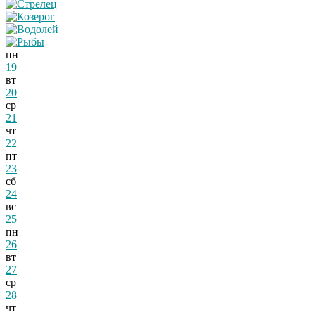
пн
19
вт
20
ср
21
чт
22
пт
23
сб
24
вс
25
пн
26
вт
27
ср
28
чт