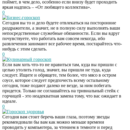
поймет, в чем дело, особенно если внизу будет проходить
яркая надпись – «От любящего коллектива».
0
Бизнес-гороскоп
Сегодня вы то и дело будете отвлекаться на посторонние
раздражители, а значит, не в полную силу выполнять ваши
непосредственные служебные обязанности. Если вы вдруг
почувствуете, что работать вам совсем некогда, ибо
развлечения занимают все рабочее время, постарайтесь что-
нибудь с этим сделать.
0
Кулинарный гороскоп
Если вам хоть что-то не нравиться там, куда вы пришли с
целью утолить голод, значит, вы пришли не туда, куда
следует. Ищите и обрящете, тем более, что мясо в остром
соусе, которое следует предпочесть всему остальному
сегодня, тоже подают далеко не везде, за ним побегать
придется. Только не соглашайтесь на тривиальный стейк с
горчицей - это неадекватная замена тому, что вас ожидает в
идеале.
0
Гороскоп здоровья
Сегодня вам стоит беречь ваши глаза, поэтому звезды
Ролик длится
i
рекомендовали бы вам как можно меньше времени
несколько секунд, а
проводить у компьютера, за чтением в темноте и перед
смеяться вы будете