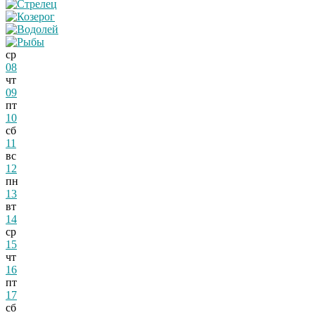
ср
08
чт
09
пт
10
сб
11
вс
12
пн
13
вт
14
ср
15
чт
16
пт
17
сб