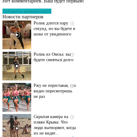
Нет комментариев. Ваш будет первым!
Пересмотрела 10 раз
Добавить комментарий
Новости партнеров
Ролик длится пару
i
секунд, но вы будете в
шоке от увиденного
Ролик из Омска: вы
i
будете смеяться долго
Ржу не переставая, это
i
видео пересмотришь
не раз
Скрытая камера на
i
пляже Крыма: Что
люди вытворяют, когда
их не видят...