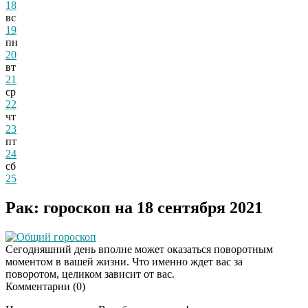
18
вс
19
пн
20
вт
21
ср
22
чт
23
пт
24
сб
25
Рак: гороскоп на 18 сентября 2021
Общий гороскоп
Сегодняшний день вполне может оказаться поворотным
моментом в вашей жизни. Что именно ждет вас за
поворотом, целиком зависит от вас.
Комментарии (
0
)
Этот танец невесты
i
оставит вас без слов!