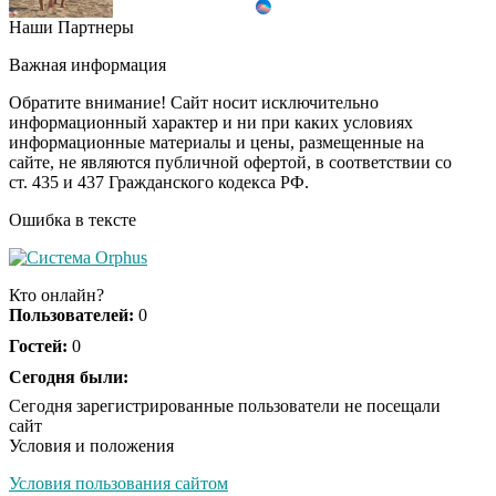
Наши Партнеры
Ролик длится
i
несколько секунд, а
Важная информация
смеяться вы будете
долго
Обратите внимание! Сайт носит исключительно
информационный характер и ни при каких условиях
информационные материалы и цены, размещенные на
Королева вагона
i
сайте, не являются публичной офертой, в соответствии со
отожгла! Видео не
ст. 435 и 437 Гражданского кодекса РФ.
оставит равнодушным
Ошибка в тексте
Кто онлайн?
Пользователей:
0
Гостей:
0
Сегодня были:
Сегодня зарегистрированные пользователи не посещали
сайт
Условия и положения
Условия пользования сайтом