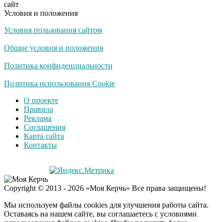
сайт
Условия и положения
Условия пользования сайтом
Скрытая камера на
i
пляже Крыма: Что
Общие условия и положения
люди вытворяют, когда
их не видят...
Политика конфиденциальности
Ролик длится
Политика использования Cookie
i
несколько секунд, а
О проекте
смеяться вы будете
Правила
долго
Реклама
Соглашения
Королева вагона
i
Карта сайта
отожгла! Видео не
Контакты
оставит равнодушным
США — Южной
i
Copyright © 2013 - 2026 «Моя Керчь» Все права защищены!
Корее: «Верни мне
всё, что я подарил —
Мы используем файлы cookies для улучшения работы сайта.
Patriot и THAAD»
Оставаясь на нашем сайте, вы соглашаетесь с условиями