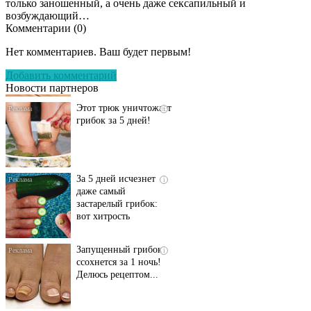
только заношенный, а очень даже сексапильный и
возбуждающий…
Комментарии (
0
)
Даже самый
i
запущенный грибок
Нет комментариев. Ваш будет первым!
исчезнет с корнем,
если перед сном…
Добавить комментарий
Новости партнеров
Этот трюк уничтожает
i
грибок за 5 дней!
За 5 дней исчезнет
i
даже самый
застарелый грибок:
вот хитрость
Запущенный грибок
i
ссохнется за 1 ночь!
Делюсь рецептом...