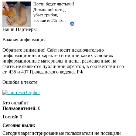
Ногти будут чистыми!
i
Домашний метод
убьет грибок,
возьмите 3%-ю…
Наши Партнеры
Этот танец невесты
i
оставит вас без слов!
Важная информация
Пересмотрела 10 раз
Обратите внимание! Сайт носит исключительно
информационный характер и ни при каких условиях
информационные материалы и цены, размещенные на
Ролик длится пару
i
сайте, не являются публичной офертой, в соответствии со
секунд, но вы будете в
ст. 435 и 437 Гражданского кодекса РФ.
шоке от увиденного
Ошибка в тексте
Ролик из Омска: вы
i
будете смеяться долго
Кто онлайн?
Пользователей:
0
Гостей:
0
Ржу не переставая, это
Сегодня были:
i
видео пересмотришь
Сегодня зарегистрированные пользователи не посещали
не раз