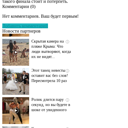
такого финала стоит и потерпеть.
Комментарии (
0
)
Ролик длится
i
несколько секунд, а
Нет комментариев. Ваш будет первым!
смеяться вы будете
долго
Добавить комментарий
Новости партнеров
Скрытая камера на
i
пляже Крыма: Что
люди вытворяют, когда
их не видят...
Этот танец невесты
i
оставит вас без слов!
Пересмотрела 10 раз
Ролик длится пару
i
секунд, но вы будете в
шоке от увиденного
Какие товары
i