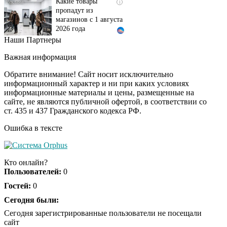
пропадут из
магазинов с 1 августа
2026 года
Наши Партнеры
Ржу не переставая, это
i
видео пересмотришь
Важная информация
не раз
Обратите внимание! Сайт носит исключительно
информационный характер и ни при каких условиях
информационные материалы и цены, размещенные на
Ролик из Омска: вы
i
сайте, не являются публичной офертой, в соответствии со
будете смеяться долго
ст. 435 и 437 Гражданского кодекса РФ.
Ошибка в тексте
Королева вагона
i
отожгла! Видео не
Кто онлайн?
оставит равнодушным
Пользователей:
0
Гостей:
0
Сегодня были:
Сегодня зарегистрированные пользователи не посещали
сайт