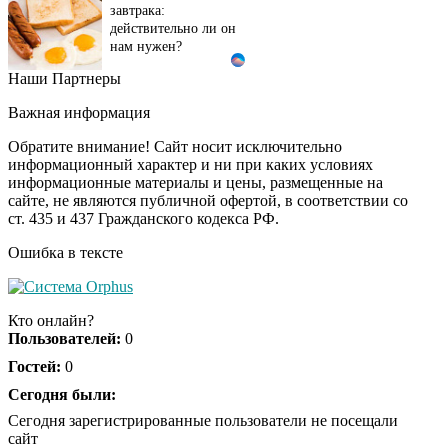
завтрака:
действительно ли он
нам нужен?
Наши Партнеры
Этот танец невесты
i
оставит вас без слов!
Важная информация
Пересмотрела 10 раз
Обратите внимание! Сайт носит исключительно
информационный характер и ни при каких условиях
информационные материалы и цены, размещенные на
Ролик длится пару
i
сайте, не являются публичной офертой, в соответствии со
секунд, но вы будете в
ст. 435 и 437 Гражданского кодекса РФ.
шоке от увиденного
Ошибка в тексте
Ролик из Омска: вы
i
будете смеяться долго
Кто онлайн?
Пользователей:
0
Гостей:
0
Ржу не переставая, это
Сегодня были:
i
видео пересмотришь
Сегодня зарегистрированные пользователи не посещали
не раз
сайт