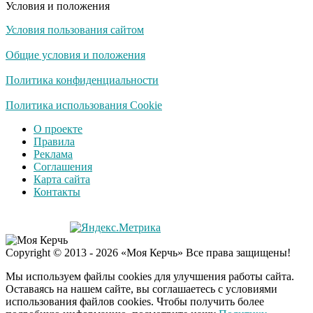
Условия и положения
Условия пользования сайтом
Скрытая камера на
i
пляже Крыма: Что
Общие условия и положения
люди вытворяют, когда
их не видят...
Политика конфиденциальности
Ролик длится
Политика использования Cookie
i
несколько секунд, а
О проекте
смеяться вы будете
Правила
долго
Реклама
Соглашения
Королева вагона
i
Карта сайта
отожгла! Видео не
Контакты
оставит равнодушным
Забывший о
i
Copyright © 2013 - 2026 «Моя Керчь» Все права защищены!
патриотизме
Плющенко отправляет
Мы используем файлы cookies для улучшения работы сайта.
сына выступать за
Оставаясь на нашем сайте, вы соглашаетесь с условиями
Азербайджан
использования файлов cookies. Чтобы получить более