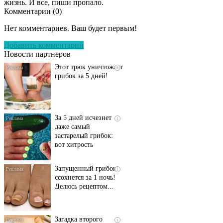
жизнь. И все, пиши пропало.
Комментарии (
0
)
Даже самый
i
запущенный грибок
Нет комментариев. Ваш будет первым!
исчезнет с корнем,
если перед сном…
Добавить комментарий
Новости партнеров
Этот трюк уничтожает
i
грибок за 5 дней!
За 5 дней исчезнет
i
даже самый
застарелый грибок:
вот хитрость
Запущенный грибок
i
ссохнется за 1 ночь!
Делюсь рецептом...
Загадка второго
i