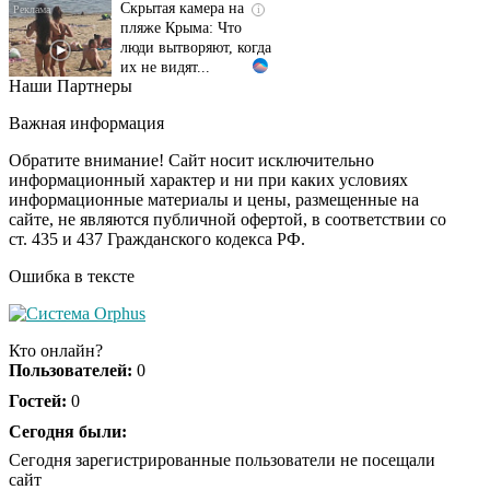
пляже Крыма: Что
люди вытворяют, когда
их не видят...
Наши Партнеры
Ролик длится
i
несколько секунд, а
Важная информация
смеяться вы будете
долго
Обратите внимание! Сайт носит исключительно
информационный характер и ни при каких условиях
информационные материалы и цены, размещенные на
Королева вагона
i
сайте, не являются публичной офертой, в соответствии со
отожгла! Видео не
ст. 435 и 437 Гражданского кодекса РФ.
оставит равнодушным
Ошибка в тексте
Экс-бойфренд дочери
i
Борисовой душил ее
Кто онлайн?
из-за макарон
Пользователей:
0
Гостей:
0
Сегодня были:
Сегодня зарегистрированные пользователи не посещали
сайт