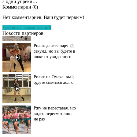
а одни упреки…
Комментарии (
0
)
Этот танец невесты
i
оставит вас без слов!
Нет комментариев. Ваш будет первым!
Пересмотрела 10 раз
Добавить комментарий
Новости партнеров
Ролик длится пару
i
секунд, но вы будете в
шоке от увиденного
Ролик из Омска: вы
i
будете смеяться долго
Ржу не переставая, это
i
видео пересмотришь
не раз
Скрытая камера на
i