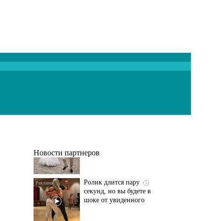
Этот танец невесты
i
оставит вас без слов!
Пересмотрела 10 раз
Новости партнеров
Ролик длится пару
i
секунд, но вы будете в
шоке от увиденного
Ролик из Омска: вы
i
будете смеяться долго