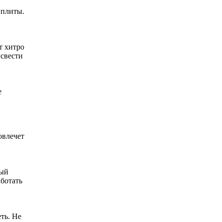
 плиты.
т хитро
 свести
е
овлечет
ный
аботать
ть. Не