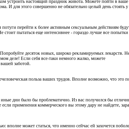
ком устроить настоящий праздник живота. Можете пойти в ваше
ма. И для этого совершенно не обязательно целый день стоять у
ши потуги перейти к более активным сексуальным действиям буду
Не стоит пытаться еще интенсивнее - гораздо лучше все попытки
. Попробуйте десяток новых, широко рекламируемых лекарств. Н
мом деле! Если себя все-таки немного жалко, можете
вашей заботой.
ечеловеческая польза ваших трудов. Вполне возможно, что это п
в иные дни было бы проблематично. Из вас получился бы отлич
же если применения коммерческого вы этому дару не найдете, зар
: вполне может статься, что именно сейчас ей захочется поболе