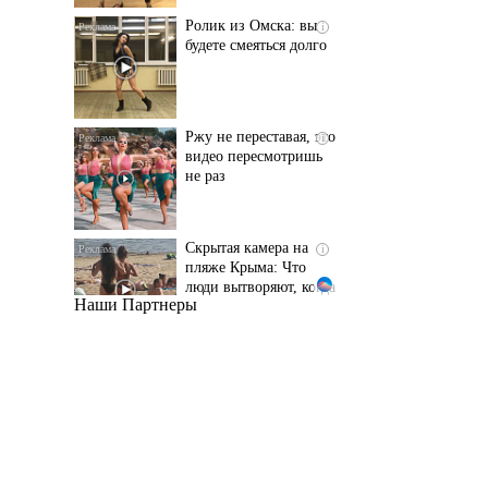
Ржу не переставая, это
i
видео пересмотришь
не раз
Скрытая камера на
i
пляже Крыма: Что
люди вытворяют, когда
их не видят...
Наши Партнеры
Ролик длится
i
несколько секунд, а
смеяться вы будете
долго
Королева вагона
i
отожгла! Видео не
оставит равнодушным