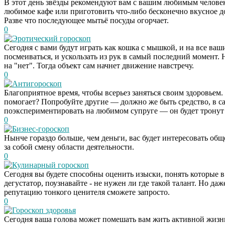
В этот день звёзды рекомендуют вам с вашим любимым челове
любимое кафе или приготовить что-либо бесконечно вкусное до
Разве что последующее мытьё посуды огорчает.
0
Эротический гороскоп
Сегодня с вами будут играть как кошка с мышкой, и на все ва
посмеиваться, и ускользать из рук в самый последний момент. 
на "нет". Тогда объект сам начнет движение навстречу.
0
Антигороскоп
Благоприятное время, чтобы всерьез заняться своим здоровьем
помогает? Попробуйте другие — должно же быть средство, в са
поэкспериментировать на любимом супруге — он будет тронут 
0
Бизнес-гороскоп
Нынче гораздо больше, чем деньги, вас будет интересовать общ
за собой смену области деятельности.
0
Кулинарный гороскоп
Сегодня вы будете способны оценить изыски, понять которые 
дегустатор, поузнавайте - не нужен ли где такой талант. Но да
репутацию тонкого ценителя сможете запросто.
0
Гороскоп здоровья
Сегодня ваша голова может помешать вам жить активной жизнью