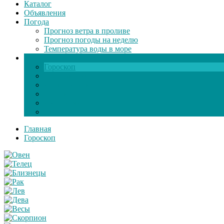
Каталог
Объявления
Погода
Прогноз ветра в проливе
Прогноз погоды на неделю
Температура воды в море
Инфо
Гороскоп
Поздравления
Игры онлайн
Общение
Автозапчасти
Экзамен по ПДД
Главная
Гороскоп