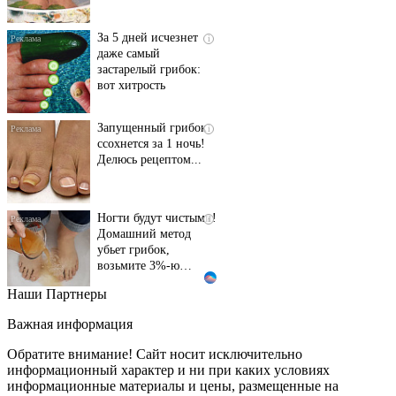
За 5 дней исчезнет
i
даже самый
застарелый грибок:
вот хитрость
Запущенный грибок
i
ссохнется за 1 ночь!
Делюсь рецептом...
Ногти будут чистыми!
i
Домашний метод
убьет грибок,
возьмите 3%-ю…
Наши Партнеры
Этот танец невесты
i
оставит вас без слов!
Важная информация
Пересмотрела 10 раз
Обратите внимание! Сайт носит исключительно
информационный характер и ни при каких условиях
информационные материалы и цены, размещенные на
Ролик длится пару
i