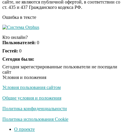
сайте, не являются публичной офертой, в соответствии со
секунд, но вы будете в
ст. 435 и 437 Гражданского кодекса РФ.
шоке от увиденного
Ошибка в тексте
Ролик из Омска: вы
i
будете смеяться долго
Кто онлайн?
Пользователей:
0
Гостей:
0
Ржу не переставая, это
Сегодня были:
i
видео пересмотришь
Сегодня зарегистрированные пользователи не посещали
не раз
сайт
Условия и положения
Условия пользования сайтом
Скрытая камера на
i
пляже Крыма: Что
Общие условия и положения
люди вытворяют, когда
их не видят...
Политика конфиденциальности
Ролик длится
Политика использования Cookie
i
несколько секунд, а
О проекте
смеяться вы будете