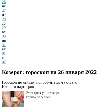
26
чт
27
пт
28
сб
29
вс
30
пн
31
вт
01
ср
02
Даже самый
i
запущенный грибок
Козерог: гороскоп на 26 января 2022
исчезнет с корнем,
если перед сном…
Гороскоп не найден, попробуйте другую дату.
Новости партнеров
Этот трюк уничтожает
i
грибок за 5 дней!