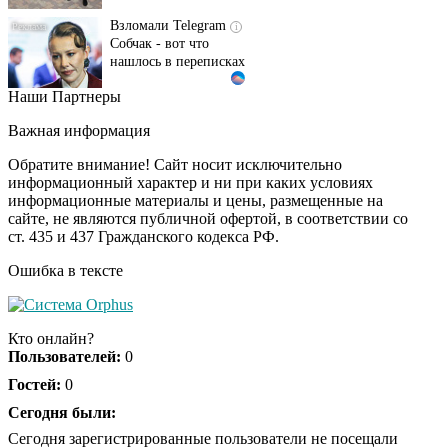
Взломали Telegram
i
Собчак - вот что
нашлось в переписках
Наши Партнеры
"Потеряли стыд в
i
погоне за "Диором":
Важная информация
Поплавская вмазала
семейке Плющенко
Обратите внимание! Сайт носит исключительно
информационный характер и ни при каких условиях
информационные материалы и цены, размещенные на
Ржу не переставая, это
i
сайте, не являются публичной офертой, в соответствии со
видео пересмотришь
ст. 435 и 437 Гражданского кодекса РФ.
не раз
Ошибка в тексте
Ролик длится пару
i
секунд, но вы будете в
Кто онлайн?
шоке от увиденного
Пользователей:
0
Гостей:
0
Ролик из Омска: вы
Сегодня были:
i
будете смеяться долго
Сегодня зарегистрированные пользователи не посещали