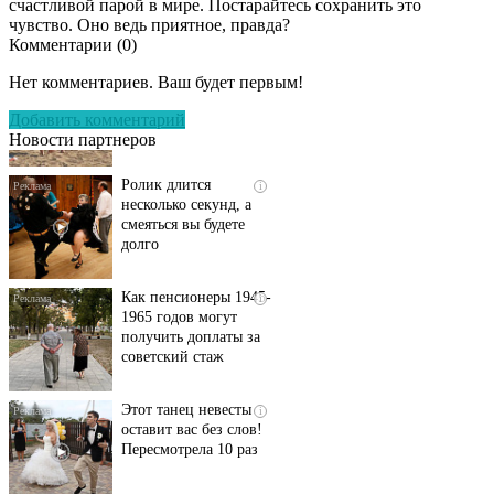
счастливой парой в мире. Постарайтесь сохранить это
чувство. Оно ведь приятное, правда?
Комментарии (
0
)
Скрытая камера на
i
пляже Крыма: Что
Нет комментариев. Ваш будет первым!
люди вытворяют, когда
их не видят...
Добавить комментарий
Новости партнеров
Ролик длится
i
несколько секунд, а
смеяться вы будете
долго
Как пенсионеры 1945-
i
1965 годов могут
получить доплаты за
советский стаж
Этот танец невесты
i
оставит вас без слов!
Пересмотрела 10 раз