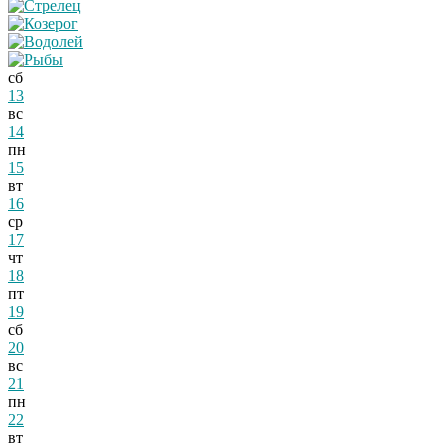
сб
13
вс
14
пн
15
вт
16
ср
17
чт
18
пт
19
сб
20
вс
21
пн
22
вт