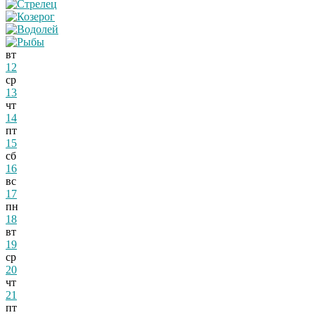
вт
12
ср
13
чт
14
пт
15
сб
16
вс
17
пн
18
вт
19
ср
20
чт
21
пт