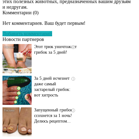
этих полезных животных, предназначенных вашим друзьям
и недругам.
Комментарии (
0
)
Даже самый
i
запущенный грибок
Нет комментариев. Ваш будет первым!
исчезнет с корнем,
если перед сном…
Добавить комментарий
Новости партнеров
Этот трюк уничтожает
i
грибок за 5 дней!
За 5 дней исчезнет
i
даже самый
застарелый грибок:
вот хитрость
Запущенный грибок
i
ссохнется за 1 ночь!
Делюсь рецептом...