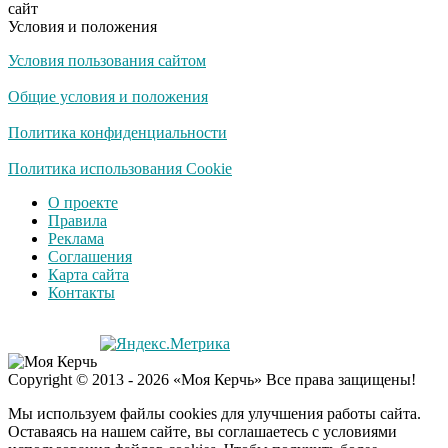
сайт
их не видят...
Условия и положения
Условия пользования сайтом
Ролик длится
i
несколько секунд, а
Общие условия и положения
смеяться вы будете
долго
Политика конфиденциальности
Королева вагона
Политика использования Cookie
i
отожгла! Видео не
О проекте
оставит равнодушным
Правила
Реклама
Соглашения
Забывший о
i
Карта сайта
патриотизме
Контакты
Плющенко отправляет
сына выступать за
Азербайджан
Женские носки для
i
Copyright © 2013 - 2026 «Моя Керчь» Все права защищены!
топтания чувств
Мы используем файлы cookies для улучшения работы сайта.
Оставаясь на нашем сайте, вы соглашаетесь с условиями