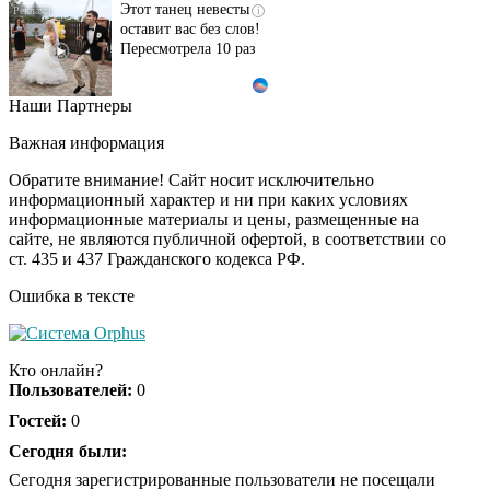
Этот танец невесты
i
оставит вас без слов!
Пересмотрела 10 раз
Наши Партнеры
Ролик длится пару
i
секунд, но вы будете в
Важная информация
шоке от увиденного
Обратите внимание! Сайт носит исключительно
информационный характер и ни при каких условиях
информационные материалы и цены, размещенные на
Ролик из Омска: вы
i
сайте, не являются публичной офертой, в соответствии со
будете смеяться долго
ст. 435 и 437 Гражданского кодекса РФ.
Ошибка в тексте
Ржу не переставая, это
i
видео пересмотришь
Кто онлайн?
не раз
Пользователей:
0
Гостей:
0
Скрытая камера на
Сегодня были:
i
пляже Крыма: Что
Сегодня зарегистрированные пользователи не посещали
люди вытворяют, когда