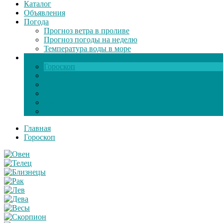
Каталог
Объявления
Погода
Прогноз ветра в проливе
Прогноз погоды на неделю
Температура воды в море
Инфо
Гороскоп
Поздравления
Игры онлайн
Общение
Автозапчасти
Экзамен по ПДД
Главная
Гороскоп