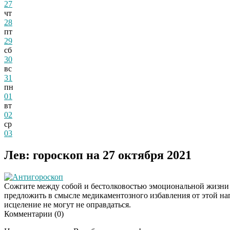
27
чт
28
пт
29
сб
30
вс
31
пн
01
вт
02
ср
03
Лев: гороскоп на 27 октября 2021
Антигороскоп
Сожгите между собой и бестолковостью эмоциональной жизни в
предложить в смысле медикаментозного избавления от этой н
исцеление не могут не оправдаться.
Комментарии (
0
)