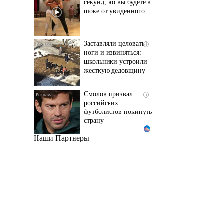
шоке от увиденного
Заставляли целовать
i
ноги и извиняться:
школьники устроили
жесткую дедовщину
Смолов призвал
i
российских
футболистов покинуть
страну
Наши Партнеры
Ржу не переставая, это
i
видео пересмотришь
не раз
Ролик из Омска: вы
i
будете смеяться долго