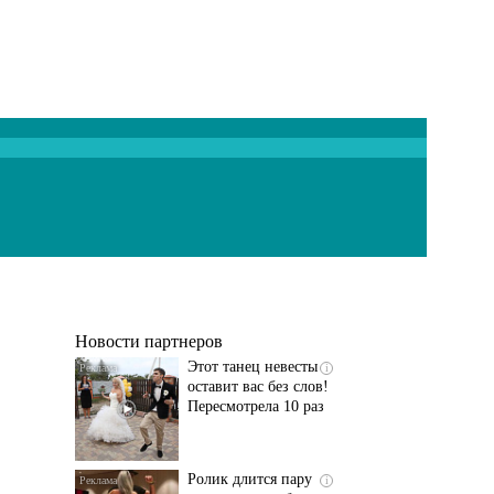
Ролик длится
i
несколько секунд, а
смеяться вы будете
долго
Скрытая камера на
i
пляже Крыма: Что
люди вытворяют, когда
их не видят...
Новости партнеров
Этот танец невесты
i
оставит вас без слов!
Пересмотрела 10 раз
Ролик длится пару
i
секунд, но вы будете в