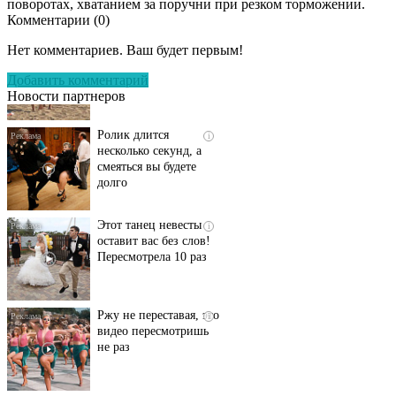
поворотах, хватанием за поручни при резком торможении.
Комментарии (
0
)
Скрытая камера на
i
пляже Крыма: Что
Нет комментариев. Ваш будет первым!
люди вытворяют, когда
их не видят...
Добавить комментарий
Новости партнеров
Ролик длится
i
несколько секунд, а
смеяться вы будете
долго
Этот танец невесты
i
оставит вас без слов!
Пересмотрела 10 раз
Ржу не переставая, это
i
видео пересмотришь
не раз
Ролик длится пару
i