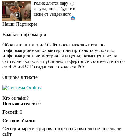
секунд, но вы будете в
шоке от увиденного
Наши Партнеры
Скрытые признаки
i
рака: на такое никто
Важная информация
не обращает
внимание, а зря!
Обратите внимание! Сайт носит исключительно
информационный характер и ни при каких условиях
информационные материалы и цены, размещенные на
Канадская гимнастка
i
сайте, не являются публичной офертой, в соответствии со
Беззубенко
ст. 435 и 437 Гражданского кодекса РФ.
призналась, чем ее
разочаровала Москва
Ошибка в тексте
Ролик из Омска: вы
i
будете смеяться долго
Кто онлайн?
Пользователей:
0
Гостей:
0
Сегодня были:
Королева вагона
i
отожгла! Видео не
Сегодня зарегистрированные пользователи не посещали
оставит равнодушным
сайт