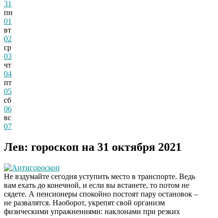
31
пн
01
вт
02
ср
03
чт
04
пт
05
сб
06
вс
07
Лев: гороскоп на 31 октября 2021
Антигороскоп
Не вздумайте сегодня уступить место в транспорте. Ведь
вам ехать до конечной, и если вы встанете, то потом не
сядете. А пенсионеры спокойно постоят пару остановок –
не развалятся. Наоборот, укрепят свой организм
физическими упражнениями: наклонами при резких