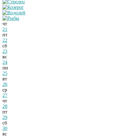
чт
21
пт
22
сб
23
вс
24
пн
25
вт
26
ср
27
чт
28
пт
29
сб
30
вс