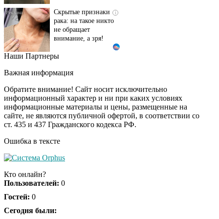
Скрытые признаки
i
рака: на такое никто
не обращает
внимание, а зря!
Наши Партнеры
Этот танец невесты
i
оставит вас без слов!
Важная информация
Пересмотрела 10 раз
Обратите внимание! Сайт носит исключительно
информационный характер и ни при каких условиях
информационные материалы и цены, размещенные на
Ролик длится пару
i
сайте, не являются публичной офертой, в соответствии со
секунд, но вы будете в
ст. 435 и 437 Гражданского кодекса РФ.
шоке от увиденного
Ошибка в тексте
Ржу не переставая, это
i
видео пересмотришь
Кто онлайн?
не раз
Пользователей:
0
Гостей:
0
Ролик из Омска: вы
Сегодня были:
i
будете смеяться долго