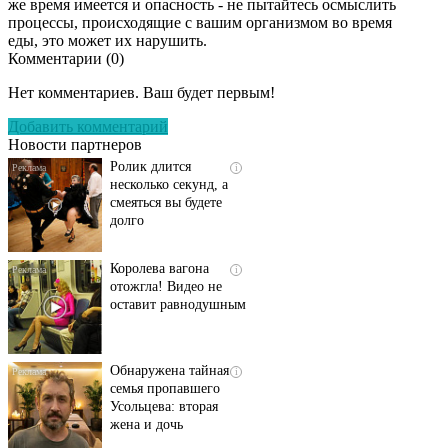
же время имеется и опасность - не пытайтесь осмыслить
процессы, происходящие с вашим организмом во время
еды, это может их нарушить.
Комментарии (
0
)
Скрытая камера на
i
пляже Крыма: Что
Нет комментариев. Ваш будет первым!
люди вытворяют, когда
их не видят...
Добавить комментарий
Новости партнеров
Ролик длится
i
несколько секунд, а
смеяться вы будете
долго
Королева вагона
i
отожгла! Видео не
оставит равнодушным
Обнаружена тайная
i
семья пропавшего
Усольцева: вторая
жена и дочь