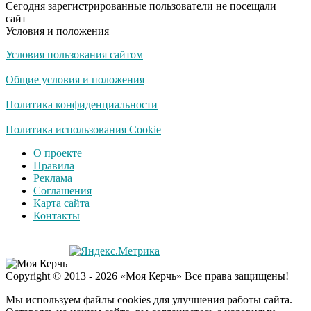
Сегодня зарегистрированные пользователи не посещали
сайт
Условия и положения
Условия пользования сайтом
Публичный удар
i
Зеленскому от Кличко:
Общие условия и положения
это настоящий вызов
Политика конфиденциальности
"Потеряли стыд в
Политика использования Cookie
i
погоне за "Диором":
О проекте
Поплавская вмазала
Правила
семейке Плющенко
Реклама
Соглашения
Карта сайта
Контакты
Copyright © 2013 - 2026 «Моя Керчь» Все права защищены!
Мы используем файлы cookies для улучшения работы сайта.