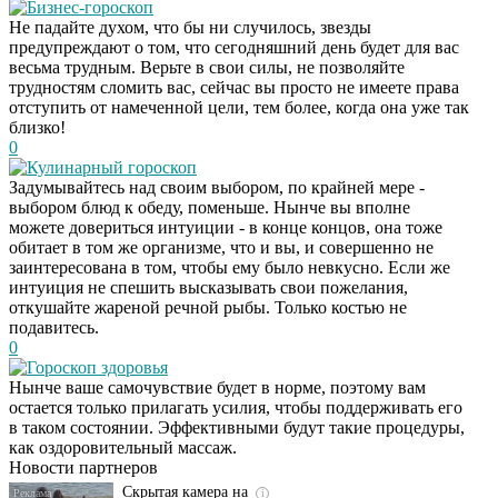
Бизнес-гороскоп
Не падайте духом, что бы ни случилось, звезды
предупреждают о том, что сегодняшний день будет для вас
весьма трудным. Верьте в свои силы, не позволяйте
трудностям сломить вас, сейчас вы просто не имеете права
отступить от намеченной цели, тем более, когда она уже так
близко!
0
Кулинарный гороскоп
Задумывайтесь над своим выбором, по крайней мере -
выбором блюд к обеду, поменьше. Нынче вы вполне
можете довериться интуиции - в конце концов, она тоже
обитает в том же организме, что и вы, и совершенно не
заинтересована в том, чтобы ему было невкусно. Если же
интуиция не спешить высказывать свои пожелания,
откушайте жареной речной рыбы. Только костью не
подавитесь.
0
Гороскоп здоровья
Ролик длится
i
Нынче ваше самочувствие будет в норме, поэтому вам
несколько секунд, а
остается только прилагать усилия, чтобы поддерживать его
смеяться вы будете
в таком состоянии. Эффективными будут такие процедуры,
долго
как оздоровительный массаж.
Новости партнеров
Скрытая камера на
i