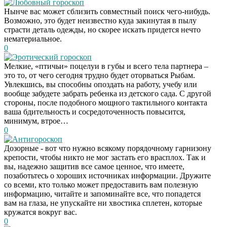
Любовный гороскоп
Нынче вас может сблизить совместный поиск чего-нибудь.
Возможно, это будет неизвестно куда закинутая в пылу
страсти деталь одежды, но скорее искать придется нечто
нематериальное.
0
Эротический гороскоп
Мелкие, «птичьи» поцелуи в губы и всего тела партнера –
это то, от чего сегодня трудно будет оторваться Рыбам.
Увлекшись, вы способны опоздать на работу, учебу или
вообще забудете забрать ребенка из детского сада. С другой
стороны, после подобного мощного тактильного контакта
ваша бдительность и сосредоточенность повысится,
минимум, втрое…
0
Антигороскоп
Дозорные - вот что нужно всякому порядочному гарнизону
крепости, чтобы никто не мог застать его врасплох. Так и
вы, надежно защитив все самое ценное, что имеете,
позаботьтесь о хороших источниках информации. Дружите
со всеми, кто только может предоставить вам полезную
информацию, читайте и запоминайте все, что попадется
вам на глаза, не упускайте ни хвостика сплетен, которые
кружатся вокруг вас.
0