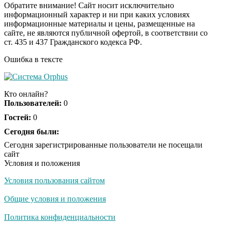
Обратите внимание! Сайт носит исключительно
информационный характер и ни при каких условиях
информационные материалы и цены, размещенные на
Ролик из Омска: вы
i
сайте, не являются публичной офертой, в соответствии со
будете смеяться долго
ст. 435 и 437 Гражданского кодекса РФ.
Ошибка в тексте
Королева вагона
i
отожгла! Видео не
Кто онлайн?
оставит равнодушным
Пользователей:
0
Гостей:
0
Сегодня были:
Сегодня зарегистрированные пользователи не посещали
сайт
Условия и положения
Условия пользования сайтом
Общие условия и положения
Политика конфиденциальности