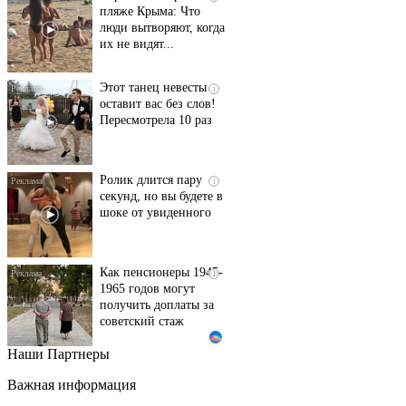
пляже Крыма: Что
люди вытворяют, когда
их не видят...
Этот танец невесты
i
оставит вас без слов!
Пересмотрела 10 раз
Ролик длится пару
i
секунд, но вы будете в
шоке от увиденного
Как пенсионеры 1945-
i
1965 годов могут
получить доплаты за
советский стаж
Наши Партнеры
Ржу не переставая, это
i
видео пересмотришь
Важная информация
не раз