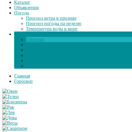
Каталог
Объявления
Погода
Прогноз ветра в проливе
Прогноз погоды на неделю
Температура воды в море
Инфо
Гороскоп
Поздравления
Игры онлайн
Общение
Автозапчасти
Экзамен по ПДД
Главная
Гороскоп