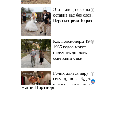
Пересмотрела 10 раз
Как пенсионеры 1945-
i
1965 годов могут
получить доплаты за
советский стаж
Ролик длится пару
i
секунд, но вы будете в
шоке от увиденного
Наши Партнеры
Ржу не переставая, это
i
видео пересмотришь
не раз
Врач дала 5 советов,
i
чтобы защититься от
инфаркта и инсульта
летом