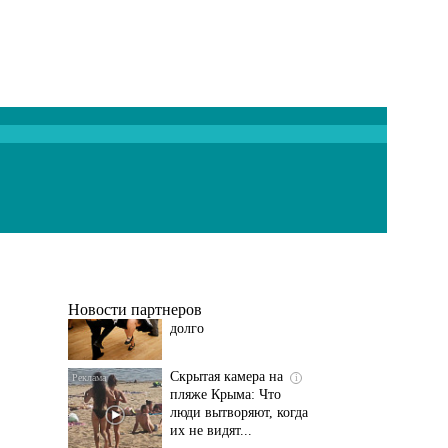
Ролик длится
i
несколько секунд, а
смеяться вы будете
долго
Новости партнеров
Скрытая камера на
i
пляже Крыма: Что
люди вытворяют, когда
их не видят...
Этот танец невесты
i
оставит вас без слов!