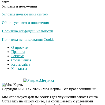
сайт
их не видят...
Условия и положения
Условия пользования сайтом
Ролик длится
i
несколько секунд, а
Общие условия и положения
смеяться вы будете
долго
Политика конфиденциальности
Королева вагона
Политика использования Cookie
i
отожгла! Видео не
О проекте
оставит равнодушным
Правила
Реклама
Соглашения
Забывший о
i
Карта сайта
патриотизме
Контакты
Плющенко отправляет
сына выступать за
Азербайджан
Copyright © 2013 - 2026 «Моя Керчь» Все права защищены!
Мы используем файлы cookies для улучшения работы сайта.
Оставаясь на нашем сайте, вы соглашаетесь с условиями