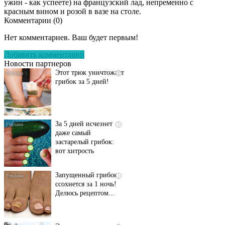
ужин - как успеете) на французский лад, непременно с
красным вином и розой в вазе на столе.
Комментарии (
0
)
Даже самый
i
запущенный грибок
Нет комментариев. Ваш будет первым!
исчезнет с корнем,
если перед сном…
Добавить комментарий
Новости партнеров
Этот трюк уничтожает
i
грибок за 5 дней!
За 5 дней исчезнет
i
даже самый
застарелый грибок:
вот хитрость
Запущенный грибок
i
ссохнется за 1 ночь!
Делюсь рецептом...