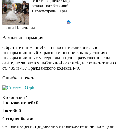
Этот танец невесты
i
оставит вас без слов!
Пересмотрела 10 раз
Наши Партнеры
Ролик длится пару
i
секунд, но вы будете в
Важная информация
шоке от увиденного
Обратите внимание! Сайт носит исключительно
информационный характер и ни при каких условиях
информационные материалы и цены, размещенные на
Ролик из Омска: вы
i
сайте, не являются публичной офертой, в соответствии со
будете смеяться долго
ст. 435 и 437 Гражданского кодекса РФ.
Ошибка в тексте
Ржу не переставая, это
i
видео пересмотришь
Кто онлайн?
не раз
Пользователей:
0
Гостей:
0
Скрытая камера на
Сегодня были:
i
пляже Крыма: Что
Сегодня зарегистрированные пользователи не посещали
люди вытворяют, когда