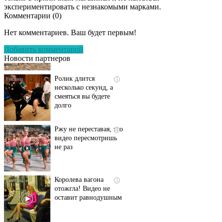
экспериментировать с незнакомыми марками.
Комментарии (
0
)
Скрытая камера на
i
пляже Крыма: Что
Нет комментариев. Ваш будет первым!
люди вытворяют, когда
их не видят...
Добавить комментарий
Новости партнеров
Ролик длится
i
несколько секунд, а
смеяться вы будете
долго
Ржу не переставая, это
i
видео пересмотришь
не раз
Королева вагона
i
отожгла! Видео не
оставит равнодушным
Ролик длится пару
i