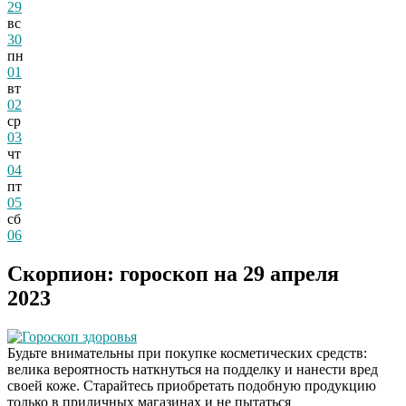
29
вс
30
пн
01
вт
02
ср
03
чт
04
пт
05
сб
06
Скорпион: гороскоп на 29 апреля
2023
Гороскоп здоровья
Будьте внимательны при покупке косметических средств:
велика вероятность наткнуться на подделку и нанести вред
своей коже. Старайтесь приобретать подобную продукцию
только в приличных магазинах и не пытаться