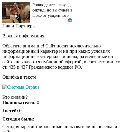
секунд, но вы будете в
шоке от увиденного
Наши Партнеры
Этот танец невесты
i
оставит вас без слов!
Важная информация
Пересмотрела 10 раз
Обратите внимание! Сайт носит исключительно
информационный характер и ни при каких условиях
информационные материалы и цены, размещенные на
Ролик из Омска: вы
i
сайте, не являются публичной офертой, в соответствии со
будете смеяться долго
ст. 435 и 437 Гражданского кодекса РФ.
Ошибка в тексте
Обнаружена тайная
i
семья пропавшего
Кто онлайн?
Усольцева: вторая
Пользователей:
0
жена и дочь
Гостей:
0
Сегодня были:
Сегодня зарегистрированные пользователи не посещали
сайт