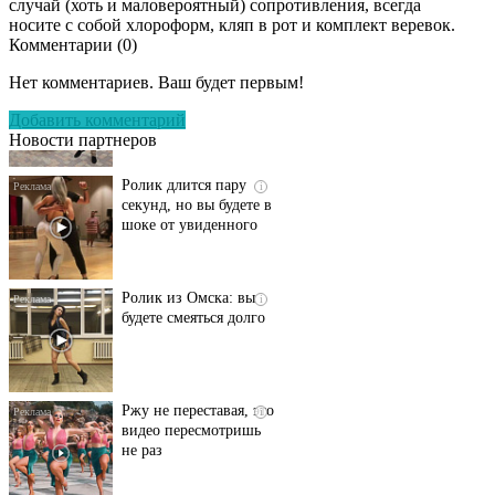
случай (хоть и маловероятный) сопротивления, всегда
носите с собой хлороформ, кляп в рот и комплект веревок.
Комментарии (
0
)
Этот танец невесты
i
оставит вас без слов!
Нет комментариев. Ваш будет первым!
Пересмотрела 10 раз
Добавить комментарий
Новости партнеров
Ролик длится пару
i
секунд, но вы будете в
шоке от увиденного
Ролик из Омска: вы
i
будете смеяться долго
Ржу не переставая, это
i
видео пересмотришь
не раз