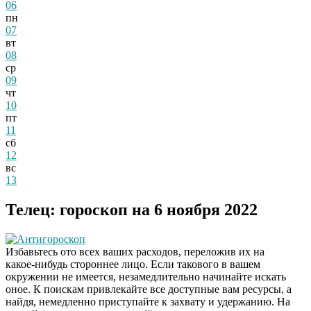
06
пн
07
вт
08
ср
09
чт
10
пт
11
сб
12
вс
13
Телец: гороскоп на 6 ноября 2022
Антигороскоп
Избавьтесь ото всех ваших расходов, переложив их на
какое-нибудь стороннее лицо. Если такового в вашем
окружении не имеется, незамедлительно начинайте искать
оное. К поискам привлекайте все доступные вам ресурсы, а
найдя, немедленно приступайте к захвату и удержанию. На