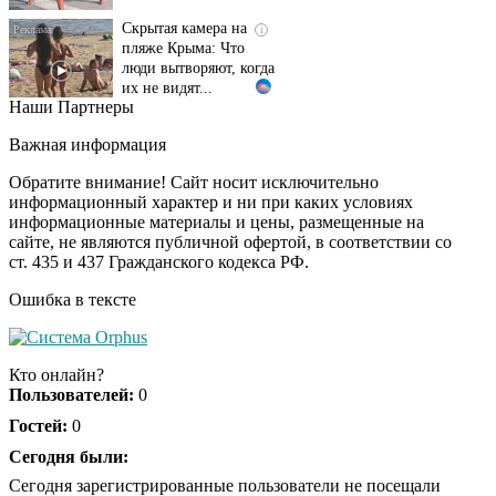
Скрытая камера на
i
пляже Крыма: Что
люди вытворяют, когда
их не видят...
Наши Партнеры
Ролик длится
i
несколько секунд, а
Важная информация
смеяться вы будете
долго
Обратите внимание! Сайт носит исключительно
информационный характер и ни при каких условиях
информационные материалы и цены, размещенные на
Королева вагона
i
сайте, не являются публичной офертой, в соответствии со
отожгла! Видео не
ст. 435 и 437 Гражданского кодекса РФ.
оставит равнодушным
Ошибка в тексте
Кто онлайн?
Пользователей:
0
Гостей:
0
Сегодня были:
Сегодня зарегистрированные пользователи не посещали