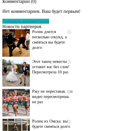
Комментарии (
0
)
Скрытая камера на
i
пляже Крыма: Что
Нет комментариев. Ваш будет первым!
люди вытворяют, когда
их не видят...
Добавить комментарий
Новости партнеров
Ролик длится
i
несколько секунд, а
смеяться вы будете
долго
Этот танец невесты
i
оставит вас без слов!
Пересмотрела 10 раз
Ржу не переставая, это
i
видео пересмотришь
не раз
Ролик из Омска: вы
i
будете смеяться долго