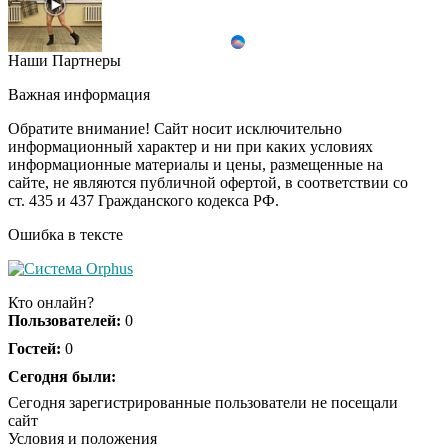
Наши Партнеры
"Потеряли стыд в
i
погоне за "Диором":
Важная информация
Поплавская вмазала
семейке Плющенко
Обратите внимание! Сайт носит исключительно
информационный характер и ни при каких условиях
информационные материалы и цены, размещенные на
Ролик длится пару
i
сайте, не являются публичной офертой, в соответствии со
секунд, но вы будете в
ст. 435 и 437 Гражданского кодекса РФ.
шоке от увиденного
Ошибка в тексте
Королева вагона
i
отожгла! Видео не
Кто онлайн?
оставит равнодушным
Пользователей:
0
Гостей:
0
Сегодня были:
Сегодня зарегистрированные пользователи не посещали
сайт
Условия и положения