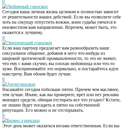
0
Любовный гороскоп
Сегодня ваша личная жизнь целиком и полностью зависит
от решительности ваших действий. Если вы позволите себе
хоть на секунду отпустить вожжи, кони судьбы умчатся в
неизвестном вам направлении. Впрочем, может быть, это
окажется к лучшему.
0
Эротический гороскоп
Если ваш партнер предлагает вам разнообразить ваше
сексуальное общение, добавив в него что-нибудь из
широкой эротической промышленности, то это не значит,
что ему с вами скучно, вы плохая любовница или что-то
хуже. Воспринимайте это нормально, и постарайтесь идти
навстречу. Вам обоим будет лучше.
0
Антигороскоп
Насажайте сегодня побольше пятен. Причем чем маслянее,
тем лучше. Иначе, как вы проверите, врет или нет реклама
моющих средств, обещая отстирать все что угодно? Кстати,
не лишне будет посадить и пятно на собственной
репутации. Его можно и не отстирывать.
0
Бизнес-гороскоп
Этот день может оказаться весьма ответственным. Если вы