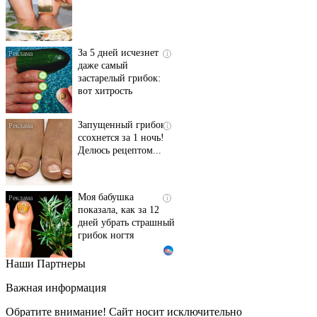
За 5 дней исчезнет
i
даже самый
застарелый грибок:
вот хитрость
Запущенный грибок
i
ссохнется за 1 ночь!
Делюсь рецептом...
Моя бабушка
i
показала, как за 12
дней убрать страшный
грибок ногтя
Наши Партнеры
Этот танец невесты
i
оставит вас без слов!
Важная информация
Пересмотрела 10 раз
Обратите внимание! Сайт носит исключительно