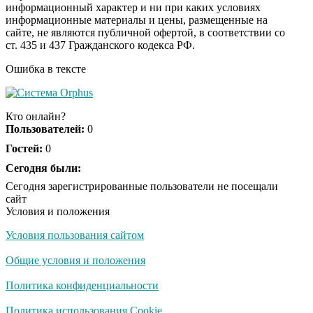
информационный характер и ни при каких условиях
информационные материалы и цены, размещенные на
Ролик длится пару
i
сайте, не являются публичной офертой, в соответствии со
секунд, но вы будете в
ст. 435 и 437 Гражданского кодекса РФ.
шоке от увиденного
Ошибка в тексте
Ролик из Омска: вы
i
будете смеяться долго
Кто онлайн?
Пользователей:
0
Гостей:
0
Ржу не переставая, это
Сегодня были:
i
видео пересмотришь
Сегодня зарегистрированные пользователи не посещали
не раз
сайт
Условия и положения
Условия пользования сайтом
Скрытая камера на
i
пляже Крыма: Что
Общие условия и положения
люди вытворяют, когда
их не видят...
Политика конфиденциальности
Ролик длится
Политика использования Cookie
i