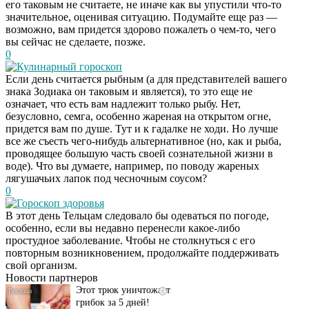
его таковым не считаете, не иначе как вы упустили что-то
значительное, оценивая ситуацию. Подумайте еще раз —
возможно, вам придется здорово пожалеть о чем-то, чего
вы сейчас не сделаете, позже.
0
Кулинарный гороскоп
Если день считается рыбным (а для представителей вашего
знака Зодиака он таковым и является), то это еще не
означает, что есть вам надлежит только рыбу. Нет,
безусловно, семга, особенно жареная на открытом огне,
придется вам по душе. Тут и к гадалке не ходи. Но лучше
все же съесть чего-нибудь альтернативное (но, как и рыба,
проводящее большую часть своей сознательной жизни в
воде). Что вы думаете, например, по поводу жареных
лягушачьих лапок под чесночным соусом?
0
Гороскоп здоровья
В этот день Тельцам следовало бы одеваться по погоде,
Даже самый
i
особенно, если вы недавно перенесли какое-либо
запущенный грибок
простудное заболевание. Чтобы не столкнуться с его
исчезнет с корнем,
повторным возникновением, продолжайте поддерживать
если перед сном…
свой организм.
Новости партнеров
Этот трюк уничтожает
i
грибок за 5 дней!