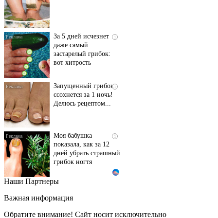
За 5 дней исчезнет
i
даже самый
застарелый грибок:
вот хитрость
Запущенный грибок
i
ссохнется за 1 ночь!
Делюсь рецептом...
Моя бабушка
i
показала, как за 12
дней убрать страшный
грибок ногтя
Наши Партнеры
Этот танец невесты
i
оставит вас без слов!
Важная информация
Пересмотрела 10 раз
Обратите внимание! Сайт носит исключительно