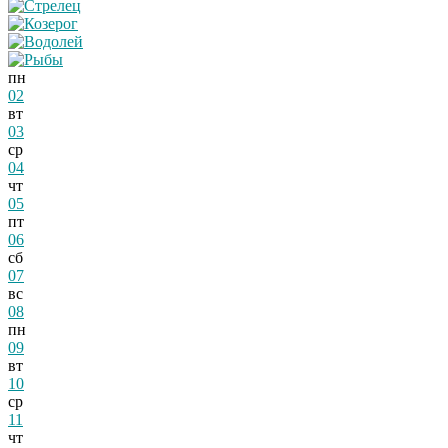
пн
02
вт
03
ср
04
чт
05
пт
06
сб
07
вс
08
пн
09
вт
10
ср
11
чт