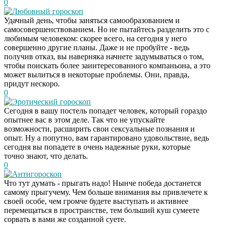
0
Любовный гороскоп
Удачный день, чтобы заняться самообразованием и
самосовершенствованием. Но не пытайтесь разделить это с
любимым человеком: скорее всего, на сегодня у него
совершенно другие планы. Даже и не пробуйте - ведь
получив отказ, вы наверняка начнете задумываться о том,
чтобы поискать более заинтересованного компаньона, а это
может вылиться в некоторые проблемы. Они, правда,
придут нескоро.
0
Эротический гороскоп
Сегодня в вашу постель попадет человек, который гораздо
опытнее вас в этом деле. Так что не упускайте
возможности, расширить свои сексуальные познания и
опыт. Ну а попутно, вам гарантировано удовольствие, ведь
сегодня вы попадете в очень надежные руки, которые
точно знают, что делать.
0
Антигороскоп
Что тут думать - прыгать надо! Нынче победа достанется
самому прыгучему. Чем больше внимания вы привлечете к
своей особе, чем громче будете выступать и активнее
перемещаться в пространстве, тем больший куш сумеете
сорвать в вами же созданной суете.