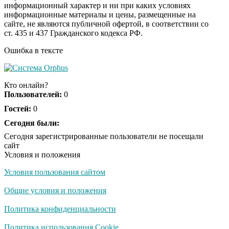
информационный характер и ни при каких условиях
информационные материалы и цены, размещенные на
Ролик длится пару
i
сайте, не являются публичной офертой, в соответствии со
секунд, но вы будете в
ст. 435 и 437 Гражданского кодекса РФ.
шоке от увиденного
Ошибка в тексте
Ролик из Омска: вы
i
будете смеяться долго
Кто онлайн?
Пользователей:
0
Гостей:
0
Ржу не переставая, это
Сегодня были:
i
видео пересмотришь
Сегодня зарегистрированные пользователи не посещали
не раз
сайт
Условия и положения
Условия пользования сайтом
Скрытая камера на
i
пляже Крыма: Что
Общие условия и положения
люди вытворяют, когда
их не видят...
Политика конфиденциальности
Ролик длится
Политика использования Cookie
i