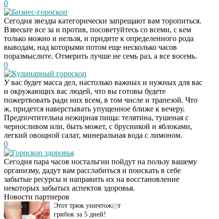
0
Бизнес-гороскоп
Сегодня звезды категорически запрещают вам торопиться.
Взвесьте все за и против, посоветуйтесь со всеми, с кем
только можно и нельзя, и придите к определенного рода
выводам, над которыми потом еще несколько часов
поразмыслите. Отмерить лучше не семь раз, а все восемь.
0
Кулинарный гороскоп
У вас будет масса дел, настолько важных и нужных для вас
и окружающих вас людей, что вы готовы будете
пожертвовать ради них всем, в том числе и трапезой. Что
ж, придется наверстывать упущенное ближе к вечеру.
Предпочтительна нежирная пища: телятина, тушеная с
черносливом или, быть может, с брусникой и яблоками,
легкий овощной салат, минеральная вода с лимоном.
0
Гороскоп здоровья
Даже самый
i
Сегодня пара часов ностальгии пойдут на пользу вашему
запущенный грибок
организму, дадут вам расслабиться и поискать в себе
исчезнет с корнем,
забытые ресурсы и направить их на восстановление
если перед сном…
некоторых забытых аспектов здоровья.
Новости партнеров
Этот трюк уничтожает
i
грибок за 5 дней!