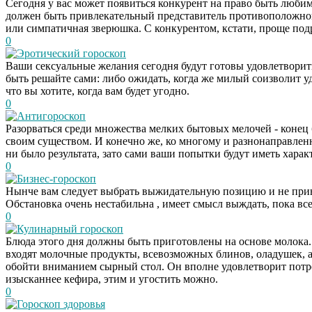
Сегодня у вас может появиться конкурент на право быть люби
должен быть привлекательный представитель противоположного
или симпатичная зверюшка. С конкурентом, кстати, проще под
0
Эротический гороскоп
Ваши сексуальные желания сегодня будут готовы удовлетворить 
быть решайте сами: либо ожидать, когда же милый соизволит уд
что вы хотите, когда вам будет угодно.
0
Антигороскоп
Разорваться среди множества мелких бытовых мелочей - конец
своим существом. И конечно же, ко многому и разнонаправленн
ни было результата, зато сами ваши попытки будут иметь хара
0
Бизнес-гороскоп
Нынче вам следует выбрать выжидательную позицию и не прини
Обстановка очень нестабильна , имеет смысл выждать, пока все
0
Кулинарный гороскоп
Блюда этого дня должны быть приготовлены на основе молока. 
входят молочные продукты, всевозможных блинов, оладушек, а т
обойти вниманием сырный стол. Он вполне удовлетворит потреб
изысканнее кефира, этим и угостить можно.
0
Гороскоп здоровья