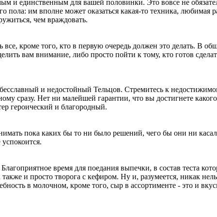
мым и единственным для вашей половинки. Это вовсе не обязате
 пола: им вполне может оказаться какая-то техника, любимая р
ружиться, чем враждовать.
все, кроме того, кто в первую очередь должен это делать. В общ
елить вам внимание, либо просто пойти к тому, кто готов сделат
 бесславный и недостойный Тельцов. Стремитесь к недостижимо
ому сразу. Нет ни малейшей гарантии, что вы достигнете какого
ктер героический и благородный.
мать пока каких бы то ни было решений, чего бы они ни касал
 успокоится.
Благоприятное время для поедания выпечки, в состав теста кот
акже и просто творога с кефиром. Ну и, разумеется, никак нель
ность в молочном, кроме того, сыр в ассортименте - это и вкус