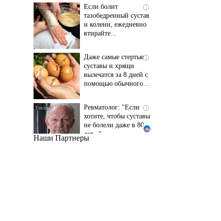
и колени, ежедневно
втирайте...
Даже самые стертые
i
суставы и хрящи
вылечатся за 8 дней с
помощью обычного…
Ревматолог: "Если
i
хотите, чтобы суставы
не болели даже в 80
лет..."
Наши Партнеры
Даже самый
i
запущенный грибок
исчезнет с корнем,
если перед сном…
Этот трюк уничтожает
i
грибок за 5 дней!