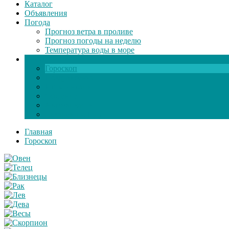
Каталог
Объявления
Погода
Прогноз ветра в проливе
Прогноз погоды на неделю
Температура воды в море
Инфо
Гороскоп
Поздравления
Игры онлайн
Общение
Автозапчасти
Экзамен по ПДД
Главная
Гороскоп