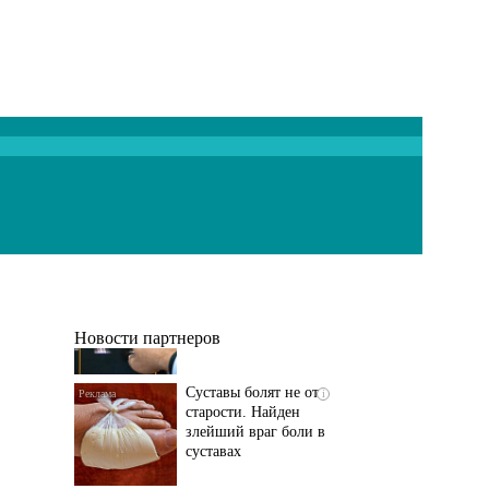
Если болят
i
тазобедренный сустав
и колени, немедленно
исключите...
Новости партнеров
Суставы болят не от
i
старости. Найден
злейший враг боли в
суставах
Если болит
i
тазобедренный сустав