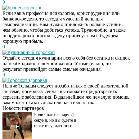
0
Бизнес-гороскоп
Если ваша профессия психология, юриспруденция или
банковское дело, то сегодня чудесный день для
самореализации. Вам нужно приложить больше усилий,
чем обычно, чтобы добиться успеха. Трудолюбие, а также
неординарный подход к делу принесут вам в будущем
хорошую прибыль.
0
Кулинарный гороскоп
Отдайте сегодня кулинарии всего себя без остатка и скидок
на необходимость личной жизни. Утомительно, но
результат превзойдет самые смелые ожидания.
0
Гороскоп здоровья
Этот танец невесты
i
Нынче Тельцам следует позаботиться о своей дыхательной
оставит вас без слов!
системе, поскольку сейчас вы сможете предотвратить
Пересмотрела 10 раз
серьезные заболевания. В дальнейшем же немалую помощь
вам может оказать дыхательная гимнастика.
Новости партнеров
Ролик длится пару
i
секунд, но вы будете в
шоке от увиденного