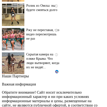
Ролик из Омска: вы
i
будете смеяться долго
Ржу не переставая, это
i
видео пересмотришь
не раз
Скрытая камера на
i
пляже Крыма: Что
люди вытворяют, когда
их не видят...
Наши Партнеры
Ролик длится
i
несколько секунд, а
Важная информация
смеяться вы будете
долго
Обратите внимание! Сайт носит исключительно
информационный характер и ни при каких условиях
информационные материалы и цены, размещенные на
Королева вагона
i
сайте, не являются публичной офертой, в соответствии со
отожгла! Видео не