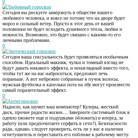
0
Любовный гороскоп
Сегодня вы рискуете замерзнуть в обществе вашего
любимого человека, и вовсе не потому что на дворе будет
мороз и сильный ветер. Просто в этот день от вашей
половинки не будет исходить душевного тепла, любви и
нежности. Возможно, это будет связано с какими-то его
личными проблемами.
0
Эротический гороскоп
Сегодня ваша сексуальность будет проявляться необычным
способом. Идеальный макияж, чулки и томный взгляд не
будут давать никакого эффекта, и ненаглядный вместо того,
чтобы тут же на вас наброситься, предложит лечь
пораньше. А вот небрежно собранные в пучок волосы,
мужская футболка и капельки пота на лбу могут произвести
самый поразительный эффект.
0
Антигороскоп
Надоело, как шумит ваш компьютер? Кулеры, жесткий
диск, прочие радости жизни… Заверните системный блок в
одеяло (можете еще и подушками обложить) и вперед, за
работу (или предпочитаете серфить в сети?). Безопасности
ради, однако, следует проверить, есть ли у вас в наличии
огнетушитель и переставить его поближе к рабочему месту.