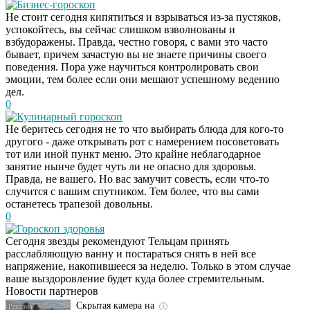
Бизнес-гороскоп
Не стоит сегодня кипятиться и взрываться из-за пустяков,
успокойтесь, вы сейчас слишком взволнованы и
взбудоражены. Правда, честно говоря, с вами это часто
бывает, причем зачастую вы не знаете причины своего
поведения. Пора уже научиться контролировать свои
эмоции, тем более если они мешают успешному ведению
дел.
0
Кулинарный гороскоп
Не беритесь сегодня не то что выбирать блюда для кого-то
другого - даже открывать рот с намерением посоветовать
тот или иной пункт меню. Это крайне неблагодарное
занятие нынче будет чуть ли не опасно для здоровья.
Правда, не вашего. Но вас замучит совесть, если что-то
случится с вашим спутником. Тем более, что вы сами
останетесь трапезой довольны.
0
Гороскоп здоровья
Ролик длится
i
Сегодня звезды рекомендуют Тельцам принять
несколько секунд, а
расслабляющую ванну и постараться снять в ней все
смеяться вы будете
напряжение, накопившееся за неделю. Только в этом случае
долго
ваше выздоровление будет куда более стремительным.
Новости партнеров
Скрытая камера на
i