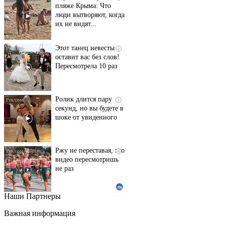
пляже Крыма: Что
люди вытворяют, когда
их не видят...
Этот танец невесты
i
оставит вас без слов!
Пересмотрела 10 раз
Ролик длится пару
i
секунд, но вы будете в
шоке от увиденного
Ржу не переставая, это
i
видео пересмотришь
не раз
Наши Партнеры
Ролик из Омска: вы
i
будете смеяться долго
Важная информация