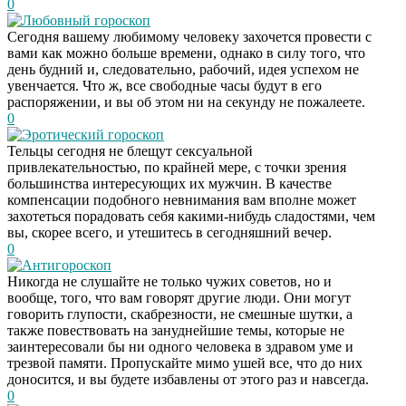
0
Любовный гороскоп
Сегодня вашему любимому человеку захочется провести с
вами как можно больше времени, однако в силу того, что
день будний и, следовательно, рабочий, идея успехом не
увенчается. Что ж, все свободные часы будут в его
распоряжении, и вы об этом ни на секунду не пожалеете.
0
Эротический гороскоп
Тельцы сегодня не блещут сексуальной
привлекательностью, по крайней мере, с точки зрения
большинства интересующих их мужчин. В качестве
компенсации подобного невнимания вам вполне может
захотеться порадовать себя какими-нибудь сладостями, чем
вы, скорее всего, и утешитесь в сегодняшний вечер.
0
Антигороскоп
Никогда не слушайте не только чужих советов, но и
вообще, того, что вам говорят другие люди. Они могут
говорить глупости, скабрезности, не смешные шутки, а
также повествовать на зануднейшие темы, которые не
заинтересовали бы ни одного человека в здравом уме и
трезвой памяти. Пропускайте мимо ушей все, что до них
доносится, и вы будете избавлены от этого раз и навсегда.
0