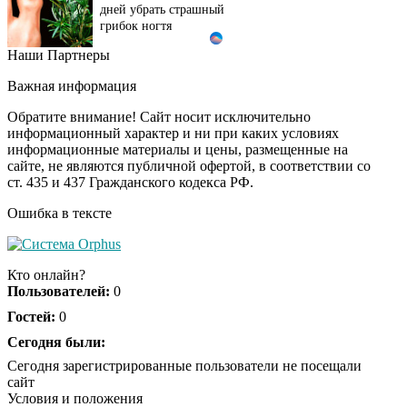
дней убрать страшный
грибок ногтя
Наши Партнеры
Этот танец невесты
i
оставит вас без слов!
Важная информация
Пересмотрела 10 раз
Обратите внимание! Сайт носит исключительно
информационный характер и ни при каких условиях
информационные материалы и цены, размещенные на
Ролик длится пару
i
сайте, не являются публичной офертой, в соответствии со
секунд, но вы будете в
ст. 435 и 437 Гражданского кодекса РФ.
шоке от увиденного
Ошибка в тексте
Ролик из Омска: вы
i
будете смеяться долго
Кто онлайн?
Пользователей:
0
Гостей:
0
Ржу не переставая, это
Сегодня были:
i
видео пересмотришь
Сегодня зарегистрированные пользователи не посещали
не раз
сайт
Условия и положения