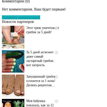
Комментарии (
0
)
Даже самый
i
запущенный грибок
Нет комментариев. Ваш будет первым!
исчезнет с корнем,
если перед сном…
Добавить комментарий
Новости партнеров
Этот трюк уничтожает
i
грибок за 5 дней!
За 5 дней исчезнет
i
даже самый
застарелый грибок:
вот хитрость
Запущенный грибок
i
ссохнется за 1 ночь!
Делюсь рецептом...
Моя бабушка
i
показала, как за 12