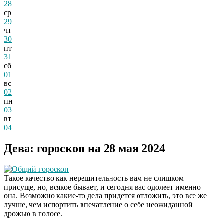
28
ср
29
чт
30
пт
31
сб
01
вс
02
пн
03
вт
04
Дева: гороскоп на 28 мая 2024
Общий гороскоп
Такое качество как нерешительность вам не слишком
присуще, но, всякое бывает, и сегодня вас одолеет именно
она. Возможно какие-то дела придется отложить, это все же
лучше, чем испортить впечатление о себе неожиданной
дрожью в голосе.