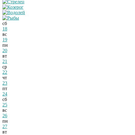
сб
18
вс
19
пн
20
вт
21
ср
22
чт
23
пт
24
сб
25
вс
26
пн
27
вт