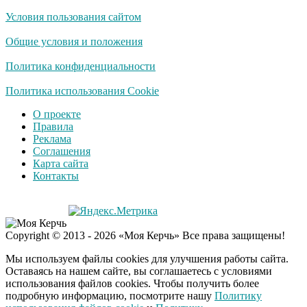
Условия пользования сайтом
Скрытая камера на
i
пляже Крыма: Что
Общие условия и положения
люди вытворяют, когда
их не видят...
Политика конфиденциальности
Ролик длится
Политика использования Cookie
i
несколько секунд, а
О проекте
смеяться вы будете
Правила
долго
Реклама
Соглашения
Королева вагона
i
Карта сайта
отожгла! Видео не
Контакты
оставит равнодушным
Copyright © 2013 - 2026 «Моя Керчь» Все права защищены!
Мы используем файлы cookies для улучшения работы сайта.
Оставаясь на нашем сайте, вы соглашаетесь с условиями
использования файлов cookies. Чтобы получить более
подробную информацию, посмотрите нашу
Политику