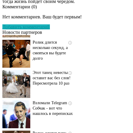
тогда жизнь пойдет своим чередом.
Комментарии (
0
)
Скрытая камера на
i
пляже Крыма: Что
Нет комментариев. Ваш будет первым!
люди вытворяют, когда
их не видят...
Добавить комментарий
Новости партнеров
Ролик длится
i
несколько секунд, а
смеяться вы будете
долго
Этот танец невесты
i
оставит вас без слов!
Пересмотрела 10 раз
Взломали Telegram
i
Собчак - вот что
нашлось в переписках
Ролик длится пару
i