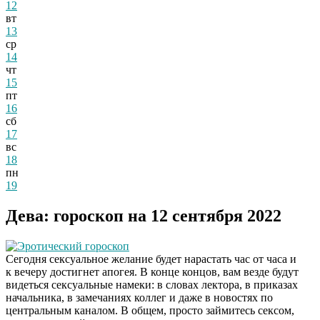
12
вт
13
ср
14
чт
15
пт
16
сб
17
вс
18
пн
19
Дева: гороскоп на 12 сентября 2022
Эротический гороскоп
Сегодня сексуальное желание будет нарастать час от часа и
к вечеру достигнет апогея. В конце концов, вам везде будут
видеться сексуальные намеки: в словах лектора, в приказах
начальника, в замечаниях коллег и даже в новостях по
центральным каналом. В общем, просто займитесь сексом,