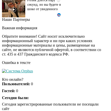
секунд, но вы будете в
шоке от увиденного
Наши Партнеры
Ржу не переставая, это
i
видео пересмотришь
Важная информация
не раз
Обратите внимание! Сайт носит исключительно
информационный характер и ни при каких условиях
информационные материалы и цены, размещенные на
Ролик из Омска: вы
i
сайте, не являются публичной офертой, в соответствии со
будете смеяться долго
ст. 435 и 437 Гражданского кодекса РФ.
Ошибка в тексте
Королева вагона
i
отожгла! Видео не
Кто онлайн?
оставит равнодушным
Пользователей:
0
Гостей:
0
Сегодня были:
Сегодня зарегистрированные пользователи не посещали
сайт