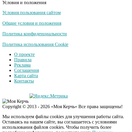
Условия и положения
Условия пользования сайтом
Ролик длится
i
несколько секунд, а
Общие условия и положения
смеяться вы будете
долго
Политика конфиденциальности
Королева вагона
Политика использования Cookie
i
отожгла! Видео не
О проекте
оставит равнодушным
Правила
Реклама
Соглашения
Деньги придут
i
Карта сайта
раньше пенсии: кто в
Контакты
2026 году получит
выплаты досрочно
Экс-бойфренд дочери
i
Copyright © 2013 - 2026 «Моя Керчь» Все права защищены!
Борисовой душил ее
из-за макарон
Мы используем файлы cookies для улучшения работы сайта.
Оставаясь на нашем сайте, вы соглашаетесь с условиями
использования файлов cookies. Чтобы получить более