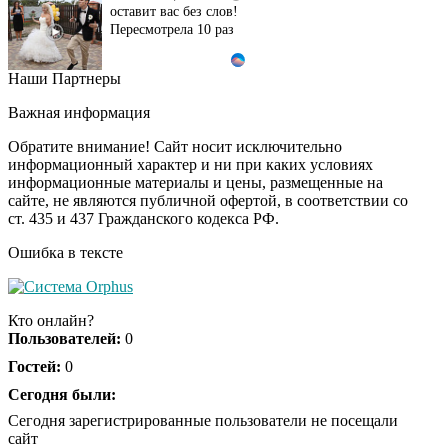
оставит вас без слов!
Пересмотрела 10 раз
Наши Партнеры
Ролик длится пару
i
секунд, но вы будете в
Важная информация
шоке от увиденного
Обратите внимание! Сайт носит исключительно
информационный характер и ни при каких условиях
информационные материалы и цены, размещенные на
Ролик из Омска: вы
i
сайте, не являются публичной офертой, в соответствии со
будете смеяться долго
ст. 435 и 437 Гражданского кодекса РФ.
Ошибка в тексте
Ржу не переставая, это
i
видео пересмотришь
Кто онлайн?
не раз
Пользователей:
0
Гостей:
0
Скрытая камера на
Сегодня были:
i
пляже Крыма: Что
Сегодня зарегистрированные пользователи не посещали
люди вытворяют, когда
сайт
их не видят...