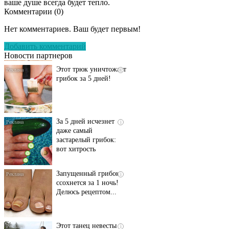
ваше душе всегда будет тепло.
Комментарии (
0
)
Даже самый
i
запущенный грибок
Нет комментариев. Ваш будет первым!
исчезнет с корнем,
если перед сном…
Добавить комментарий
Новости партнеров
Этот трюк уничтожает
i
грибок за 5 дней!
За 5 дней исчезнет
i
даже самый
застарелый грибок:
вот хитрость
Запущенный грибок
i
ссохнется за 1 ночь!
Делюсь рецептом...
Этот танец невесты
i