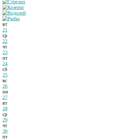
вт
21
ср
22
чт
23
пт
24
сб
25
вс
26
пн
27
вт
28
ср
29
чт
30
пт