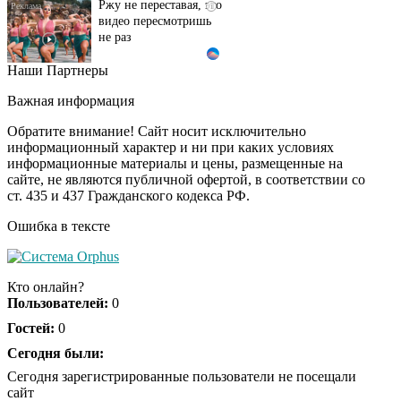
видео пересмотришь
не раз
Наши Партнеры
Почему в школе
i
Загитовой стоимостью
Важная информация
больше миллиарда
некому тренировать
Обратите внимание! Сайт носит исключительно
информационный характер и ни при каких условиях
информационные материалы и цены, размещенные на
Ролик длится пару
i
сайте, не являются публичной офертой, в соответствии со
секунд, но вы будете в
ст. 435 и 437 Гражданского кодекса РФ.
шоке от увиденного
Ошибка в тексте
Королева вагона
i
отожгла! Видео не
Кто онлайн?
оставит равнодушным
Пользователей:
0
Гостей:
0
Сегодня были:
Сегодня зарегистрированные пользователи не посещали
сайт