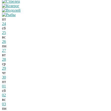
пт
24
сб
25
вс
26
пн
27
вт
28
ср
29
чт
30
пт
01
сб
02
вс
03
пн