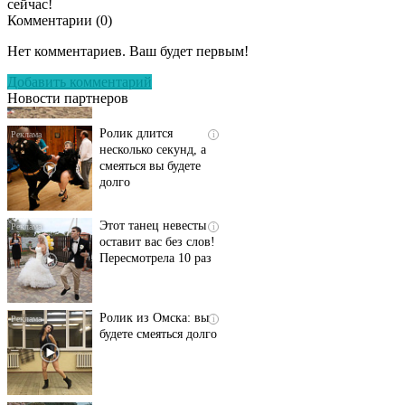
сейчас!
Комментарии (
0
)
Скрытая камера на
i
пляже Крыма: Что
Нет комментариев. Ваш будет первым!
люди вытворяют, когда
их не видят...
Добавить комментарий
Новости партнеров
Ролик длится
i
несколько секунд, а
смеяться вы будете
долго
Этот танец невесты
i
оставит вас без слов!
Пересмотрела 10 раз
Ролик из Омска: вы
i
будете смеяться долго
Ржу не переставая, это
i