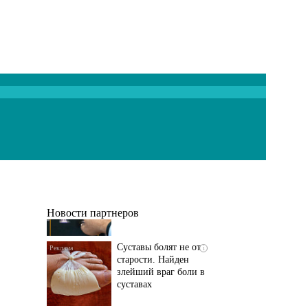
Если болят
i
тазобедренный сустав
и колени, немедленно
исключите...
Новости партнеров
Суставы болят не от
i
старости. Найден
злейший враг боли в
суставах
Если болит
i
тазобедренный сустав