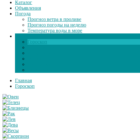
Каталог
Объявления
Погода
Прогноз ветра в проливе
Прогноз погоды на неделю
Температура воды в море
Инфо
Гороскоп
Поздравления
Игры онлайн
Общение
Автозапчасти
Экзамен по ПДД
Главная
Гороскоп