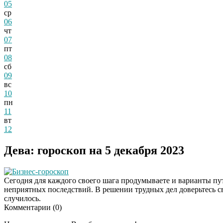
05
ср
06
чт
07
пт
08
сб
09
вс
10
пн
11
вт
12
Дева: гороскоп на 5 декабря 2023
Бизнес-гороскоп
Сегодня для каждого своего шага продумываете и варианты пут
неприятных последствий. В решении трудных дел доверьтесь св
случилось.
Комментарии (
0
)