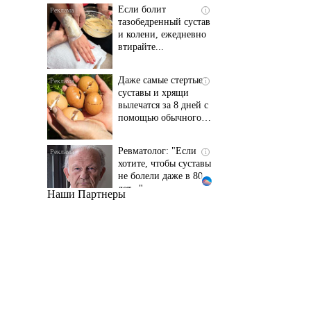
и колени, ежедневно
втирайте...
Даже самые стертые
i
суставы и хрящи
вылечатся за 8 дней с
помощью обычного…
Ревматолог: "Если
i
хотите, чтобы суставы
не болели даже в 80
лет..."
Наши Партнеры
Даже самый
i
запущенный грибок
исчезнет с корнем,
если перед сном…
Этот трюк уничтожает
i
грибок за 5 дней!