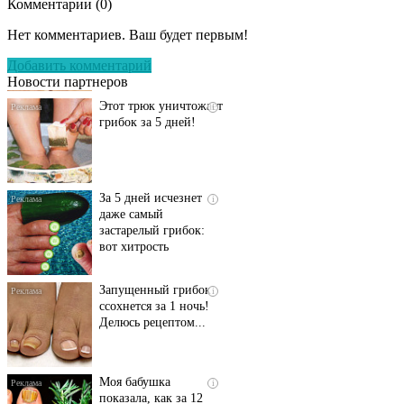
Комментарии (
0
)
Даже самый
i
запущенный грибок
Нет комментариев. Ваш будет первым!
исчезнет с корнем,
если перед сном…
Добавить комментарий
Новости партнеров
Этот трюк уничтожает
i
грибок за 5 дней!
За 5 дней исчезнет
i
даже самый
застарелый грибок:
вот хитрость
Запущенный грибок
i
ссохнется за 1 ночь!
Делюсь рецептом...
Моя бабушка
i
показала, как за 12