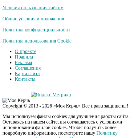
Условия пользования сайтом
Скрытая камера на
i
пляже Крыма: Что
Общие условия и положения
люди вытворяют, когда
их не видят...
Политика конфиденциальности
Ролик длится
Политика использования Cookie
i
несколько секунд, а
О проекте
смеяться вы будете
Правила
долго
Реклама
Соглашения
Королева вагона
i
Карта сайта
отожгла! Видео не
Контакты
оставит равнодушным
Семью убитого в
i
Copyright © 2013 - 2026 «Моя Керчь» Все права защищены!
Петербурге мальчика
ждут проверки
Мы используем файлы cookies для улучшения работы сайта.
Оставаясь на нашем сайте, вы соглашаетесь с условиями
использования файлов cookies. Чтобы получить более
подробную информацию, посмотрите нашу
Политику