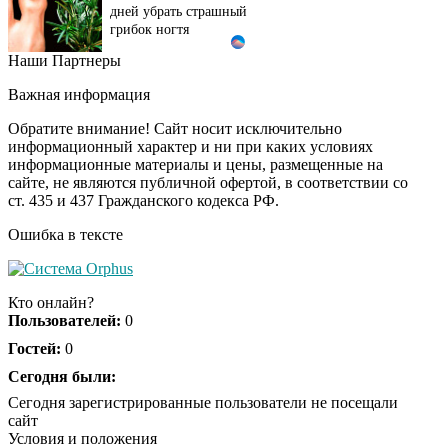
дней убрать страшный
грибок ногтя
Наши Партнеры
Этот танец невесты
i
оставит вас без слов!
Важная информация
Пересмотрела 10 раз
Обратите внимание! Сайт носит исключительно
информационный характер и ни при каких условиях
информационные материалы и цены, размещенные на
Ролик длится пару
i
сайте, не являются публичной офертой, в соответствии со
секунд, но вы будете в
ст. 435 и 437 Гражданского кодекса РФ.
шоке от увиденного
Ошибка в тексте
Ролик из Омска: вы
i
будете смеяться долго
Кто онлайн?
Пользователей:
0
Гостей:
0
Ржу не переставая, это
Сегодня были:
i
видео пересмотришь
Сегодня зарегистрированные пользователи не посещали
не раз
сайт
Условия и положения