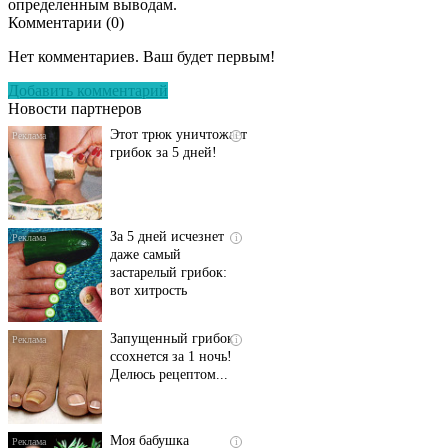
определенным выводам.
Комментарии (
0
)
Даже самый
i
запущенный грибок
Нет комментариев. Ваш будет первым!
исчезнет с корнем,
если перед сном…
Добавить комментарий
Новости партнеров
Этот трюк уничтожает
i
грибок за 5 дней!
За 5 дней исчезнет
i
даже самый
застарелый грибок:
вот хитрость
Запущенный грибок
i
ссохнется за 1 ночь!
Делюсь рецептом...
Моя бабушка
i