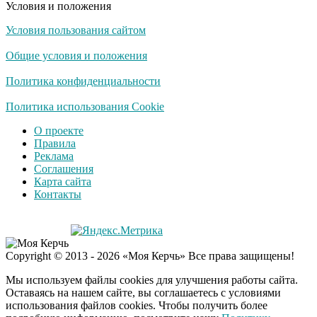
Условия и положения
Условия пользования сайтом
Скрытая камера на
i
пляже Крыма: Что
Общие условия и положения
люди вытворяют, когда
их не видят...
Политика конфиденциальности
Ролик длится
Политика использования Cookie
i
несколько секунд, а
О проекте
смеяться вы будете
Правила
долго
Реклама
Соглашения
Королева вагона
i
Карта сайта
отожгла! Видео не
Контакты
оставит равнодушным
Экс-бойфренд дочери
i
Copyright © 2013 - 2026 «Моя Керчь» Все права защищены!
Борисовой душил ее
из-за макарон
Мы используем файлы cookies для улучшения работы сайта.
Оставаясь на нашем сайте, вы соглашаетесь с условиями
использования файлов cookies. Чтобы получить более