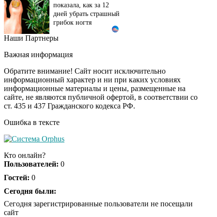
показала, как за 12
дней убрать страшный
грибок ногтя
Наши Партнеры
Этот танец невесты
i
оставит вас без слов!
Важная информация
Пересмотрела 10 раз
Обратите внимание! Сайт носит исключительно
информационный характер и ни при каких условиях
информационные материалы и цены, размещенные на
Ролик длится пару
i
сайте, не являются публичной офертой, в соответствии со
секунд, но вы будете в
ст. 435 и 437 Гражданского кодекса РФ.
шоке от увиденного
Ошибка в тексте
Ролик из Омска: вы
i
будете смеяться долго
Кто онлайн?
Пользователей:
0
Гостей:
0
Ржу не переставая, это
Сегодня были:
i
видео пересмотришь
Сегодня зарегистрированные пользователи не посещали
не раз
сайт