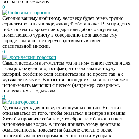
все равно не сможете.
0
Любовный гороскоп
Сегодня вашему любимому человеку будет очень трудно
сориентироваться в окружающей обстановке. Вам придется
побыть кем-то вроде поводыря или доброго спутника,
помогающего туристу в совершенно не знакомом ему
городе. Главное, не переусердствовать в своей
спасительной миссии.
0
Эротический гороскоп
Самым весомым аргументом «за интим» станет сегодня для
Тельцов, безусловно, тот факт, что секс сжигает кучу
калорий, особенно если заниматься им не просто так, а с
«утяжелителями». В качестве последних вы вполне можете
использовать мешочки с песком (например, сахарным),
привязав их к лодыжкам…
0
Антигороскоп
Удачный день для проведения шумных акций. Не стоит
отказываться от того, чтобы оказаться в центре внимания.
Хотя бы проявите себя тем, что сбросьте с балкона пакет,
наполненный водой. А чтобы придать этому действию
осмысленность, повесьте на балконе слоган о вреде
нефтедобывающей промышленности или мусора в