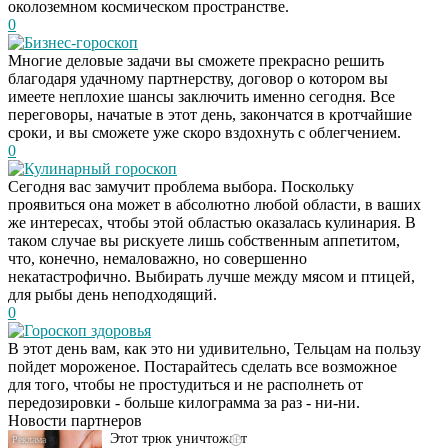
околоземном космическом пространстве.
0
Бизнес-гороскоп
Многие деловые задачи вы сможете прекрасно решить
благодаря удачному партнерству, договор о котором вы
имеете неплохие шансы заключить именно сегодня. Все
переговоры, начатые в этот день, закончатся в кротчайшие
сроки, и вы сможете уже скоро вздохнуть с облегчением.
0
Кулинарный гороскоп
Сегодня вас замучит проблема выбора. Поскольку
проявиться она может в абсолютно любой области, в ваших
же интересах, чтобы этой областью оказалась кулинария. В
таком случае вы рискуете лишь собственным аппетитом,
что, конечно, немаловажно, но совершенно
некатастрофично. Выбирать лучше между мясом и птицей,
для рыбы день неподходящий.
0
Гороскоп здоровья
Даже самый
i
В этот день вам, как это ни удивительно, Тельцам на пользу
запущенный грибок
пойдет мороженое. Постарайтесь сделать все возможное
исчезнет с корнем,
для того, чтобы не простудиться и не располнеть от
если перед сном…
передозировки - больше килограмма за раз - ни-ни.
Новости партнеров
Этот трюк уничтожает
i