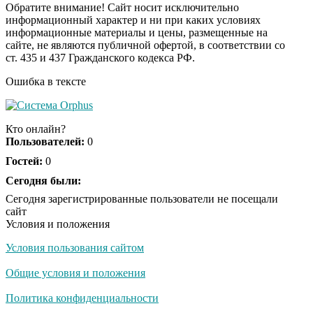
Обратите внимание! Сайт носит исключительно
информационный характер и ни при каких условиях
информационные материалы и цены, размещенные на
Ролик длится пару
i
сайте, не являются публичной офертой, в соответствии со
секунд, но вы будете в
ст. 435 и 437 Гражданского кодекса РФ.
шоке от увиденного
Ошибка в тексте
Ролик из Омска: вы
i
будете смеяться долго
Кто онлайн?
Пользователей:
0
Гостей:
0
Ржу не переставая, это
Сегодня были:
i
видео пересмотришь
Сегодня зарегистрированные пользователи не посещали
не раз
сайт
Условия и положения
Условия пользования сайтом
Скрытая камера на
i
пляже Крыма: Что
Общие условия и положения
люди вытворяют, когда
их не видят...
Политика конфиденциальности