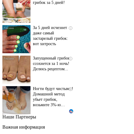
грибок за 5 дней!
За 5 дней исчезнет
i
даже самый
застарелый грибок:
вот хитрость
Запущенный грибок
i
ссохнется за 1 ночь!
Делюсь рецептом...
Ногти будут чистыми!
i
Домашний метод
убьет грибок,
возьмите 3%-ю…
Наши Партнеры
Этот танец невесты
i
оставит вас без слов!
Важная информация
Пересмотрела 10 раз